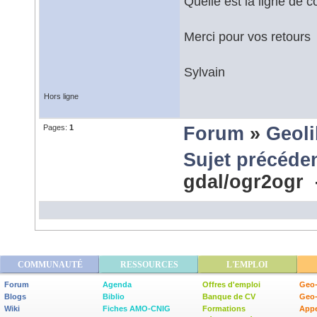
Quelle est la ligne de 
Merci pour vos retours
Sylvain
Hors ligne
Pages:
1
Forum
»
Geoli
Sujet précéde
gdal/ogr2ogr
COMMUNAUTÉ
RESSOURCES
L'EMPLOI
Forum
Agenda
Offres d'emploi
Geo-
Blogs
Biblio
Banque de CV
Geo
Wiki
Fiches AMO-CNIG
Formations
Appe