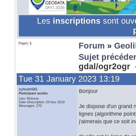
Les
inscriptions
sont ouv
Pages:
1
Forum
»
Geoli
Sujet précéde
gdal/ogr2ogr
Tue 31 January 2023 13:19
sylvainSIG
Bonjour
Participant assidu
Lieu: Moissac
Date d'inscription: 29 Nov 2018
Je dispose d'un grand n
Messages: 270
lignes (algorithme poin
j'aimerais que ce soit i