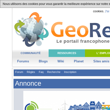
Nous utilisons des cookies pour vous garantir la meilleure expérience sur notre si
cookies.
J'ai
Le portail francophone
COMMUNAUTÉ
RESSOURCES
L' EMPLOI
Forums
Blogs
Wiki
Planet
Sites amis
Forum
Règles
Faq
Recherche
Inscription
Annonce