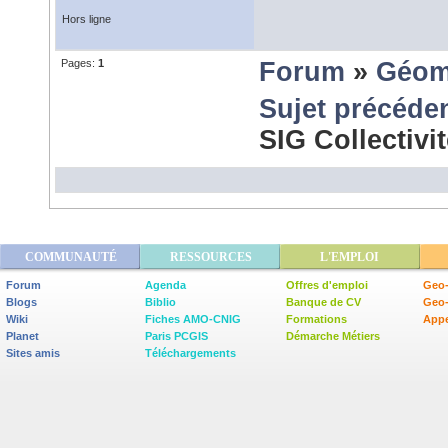
Hors ligne
Pages:
1
Forum
»
Géom
Sujet précéde
SIG Collectivi
COMMUNAUTÉ
RESSOURCES
L'EMPLOI
Forum
Agenda
Offres d'emploi
Geo-
Blogs
Biblio
Banque de CV
Geo
Wiki
Fiches AMO-CNIG
Formations
Appe
Planet
Paris PCGIS
Démarche Métiers
Sites amis
Téléchargements