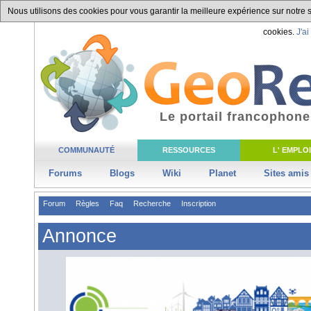
Nous utilisons des cookies pour vous garantir la meilleure expérience sur notre si
cookies.
J'ai
Le portail francophone
COMMUNAUTÉ
RESSOURCES
L' EMPLOI
Forums
Blogs
Wiki
Planet
Sites amis
Forum
Règles
Faq
Recherche
Inscription
Annonce