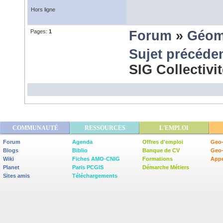
Hors ligne
Pages:
1
Forum
»
Géom
Sujet précéde
SIG Collectivi
COMMUNAUTÉ
RESSOURCES
L'EMPLOI
Forum
Agenda
Offres d'emploi
Geo-
Blogs
Biblio
Banque de CV
Geo
Wiki
Fiches AMO-CNIG
Formations
Appe
Planet
Paris PCGIS
Démarche Métiers
Sites amis
Téléchargements