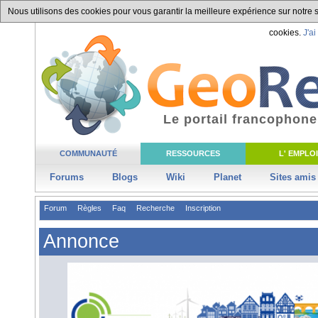
Nous utilisons des cookies pour vous garantir la meilleure expérience sur notre si
cookies.
J'ai
Le portail francophone
COMMUNAUTÉ
RESSOURCES
L' EMPLOI
Forums
Blogs
Wiki
Planet
Sites amis
Forum
Règles
Faq
Recherche
Inscription
Annonce