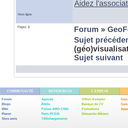
Aidez l'associ
Hors ligne
Pages:
1
Forum
»
GeoF
Sujet précéde
(géo)visualis
Sujet suivant
COMMUNAUTÉ
RESSOURCES
L'EMPLOI
Forum
Agenda
Offres d'emploi
Geo-
Blogs
Biblio
Banque de CV
Geo
Wiki
Fiches AMO-CNIG
Formations
Appe
Planet
Paris PCGIS
Démarche Métiers
Sites amis
Téléchargements