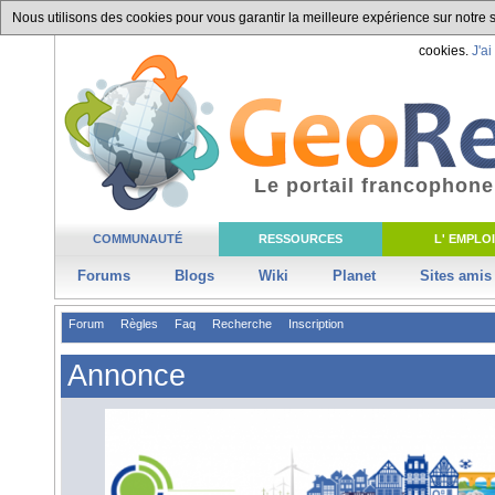
Nous utilisons des cookies pour vous garantir la meilleure expérience sur notre si
cookies.
J'ai
Le portail francophone
COMMUNAUTÉ
RESSOURCES
L' EMPLOI
Forums
Blogs
Wiki
Planet
Sites amis
Forum
Règles
Faq
Recherche
Inscription
Annonce