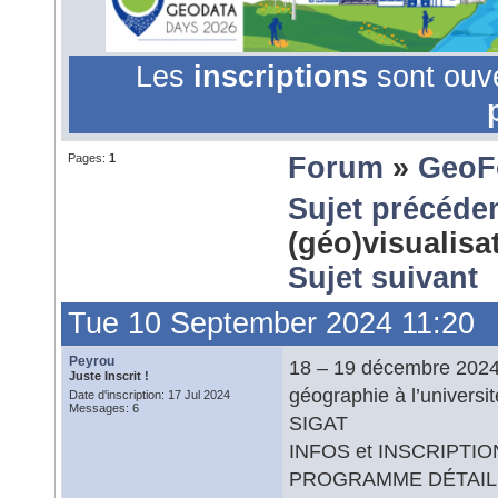
Les
inscriptions
sont ouv
Pages:
1
Forum
»
GeoF
Sujet précéde
(géo)visualis
Sujet suivant
Tue 10 September 2024 11:20
Peyrou
18 – 19 décembre 2024
Juste Inscrit !
géographie à l’univers
Date d'inscription: 17 Jul 2024
Messages: 6
SIGAT
INFOS et INSCRIPTIO
PROGRAMME DÉTAILL