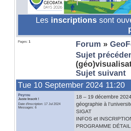
Les
inscriptions
sont ouv
Pages:
1
Forum
»
GeoF
Sujet précéde
(géo)visualis
Sujet suivant
Tue 10 September 2024 11:20
Peyrou
18 – 19 décembre 2024
Juste Inscrit !
géographie à l’univers
Date d'inscription: 17 Jul 2024
Messages: 6
SIGAT
INFOS et INSCRIPTIO
PROGRAMME DÉTAILL