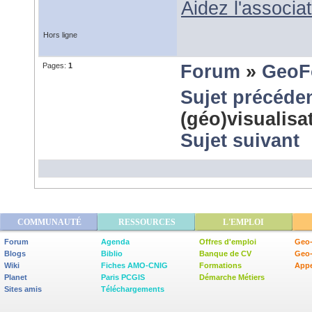
Aidez l'associ
Hors ligne
Pages:
1
Forum
»
GeoF
Sujet précéde
(géo)visualis
Sujet suivant
COMMUNAUTÉ
RESSOURCES
L'EMPLOI
Forum
Agenda
Offres d'emploi
Geo-
Blogs
Biblio
Banque de CV
Geo
Wiki
Fiches AMO-CNIG
Formations
Appe
Planet
Paris PCGIS
Démarche Métiers
Sites amis
Téléchargements