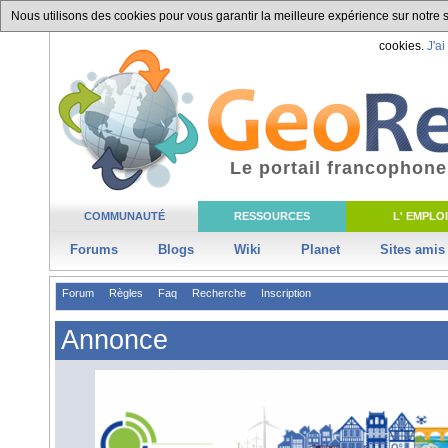
Nous utilisons des cookies pour vous garantir la meilleure expérience sur notre si
cookies.
J'ai
Le portail francophone
COMMUNAUTÉ
RESSOURCES
L' EMPLOI
Forums
Blogs
Wiki
Planet
Sites amis
Forum
Règles
Faq
Recherche
Inscription
Annonce