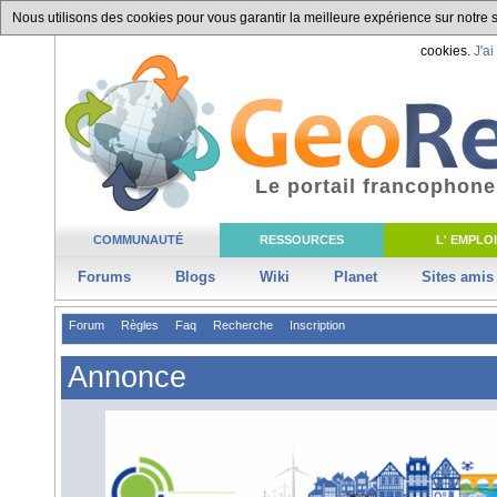
Nous utilisons des cookies pour vous garantir la meilleure expérience sur notre si
cookies.
J'ai
Le portail francophone
COMMUNAUTÉ
RESSOURCES
L' EMPLOI
Forums
Blogs
Wiki
Planet
Sites amis
Forum
Règles
Faq
Recherche
Inscription
Annonce