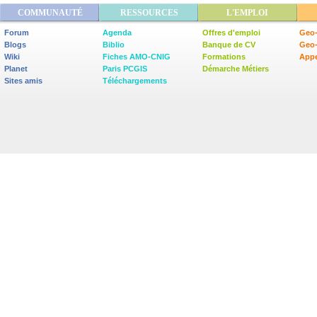
COMMUNAUTÉ
RESSOURCES
L'EMPLOI
Forum
Agenda
Offres d'emploi
Geo-
Blogs
Biblio
Banque de CV
Geo
Wiki
Fiches AMO-CNIG
Formations
Appe
Planet
Paris PCGIS
Démarche Métiers
Sites amis
Téléchargements