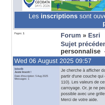
Les
inscriptions
sont ouv
Pages:
1
Forum
»
Esri
Sujet précéde
personnalise
Wed 06 August 2025 09:57
loiselb
Je cherche à afficher 
Juste Inscrit !
partir d'une couche qui 
Date d'inscription: 5 Aug 2025
Messages: 1
110). Les valeurs de ce
carroyage. Or, je ne peu
possible avec une grille
Merci de votre aide.