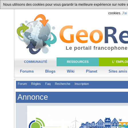
Nous utilisons des cookies pour vous garantir la meilleure expérience sur notre si
cookies.
J'ai
Le portail francophone
COMMUNAUTÉ
RESSOURCES
L' EMPLOI
Forums
Blogs
Wiki
Planet
Sites amis
Forum
Règles
Faq
Recherche
Inscription
Annonce