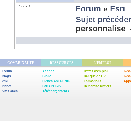
Pages:
1
Forum
»
Esri
Sujet précéde
personnalise
COMMUNAUTÉ
RESSOURCES
L'EMPLOI
Forum
Agenda
Offres d'emploi
Geo-
Blogs
Biblio
Banque de CV
Geo
Wiki
Fiches AMO-CNIG
Formations
Appe
Planet
Paris PCGIS
Démarche Métiers
Sites amis
Téléchargements