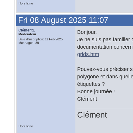
Hors ligne
Fri 08 August 2025 11:07
ClémentL
Bonjour,
Moderateur
Je ne suis pas familier
Date d'inscription: 11 Feb 2025
Messages: 89
documentation concerné
grids.htm
Pouvez-vous préciser si 
polygone et dans quelle 
étiquettes ?
Bonne journée !
Clément
Clément
Hors ligne