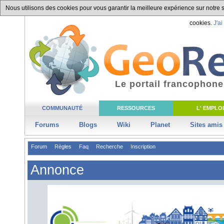
Nous utilisons des cookies pour vous garantir la meilleure expérience sur notre si
cookies.
J'ai
Le portail francophone
COMMUNAUTÉ
RESSOURCES
L' EMPLOI
Forums
Blogs
Wiki
Planet
Sites amis
Forum
Règles
Faq
Recherche
Inscription
Annonce