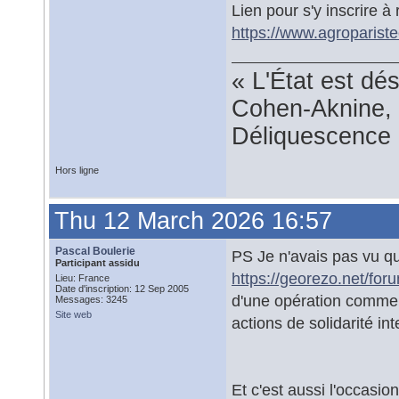
Lien pour s'y inscrire à
https://www.agroparist
« L'État est dé
Cohen-Aknine, 
Déliquescence e
Hors ligne
Thu 12 March 2026 16:57
Pascal Boulerie
PS Je n'avais pas vu qu
Participant assidu
https://georezo.net/fo
Lieu: France
Date d'inscription: 12 Sep 2005
d'une opération commerc
Messages: 3245
Site web
actions de solidarité in
Et c'est aussi l'occasion