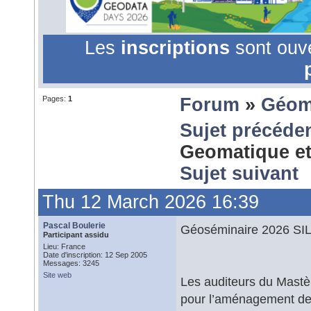
Les
inscriptions
sont ouv
Pages:
1
Forum
»
Géom
Sujet précéde
Geomatique et 
Sujet suivant
Thu 12 March 2026 16:39
Pascal Boulerie
Géoséminaire 2026 SILA
Participant assidu
Lieu: France
Date d'inscription: 12 Sep 2005
Messages: 3245
Site web
Les auditeurs du Mastèr
pour l’aménagement des 