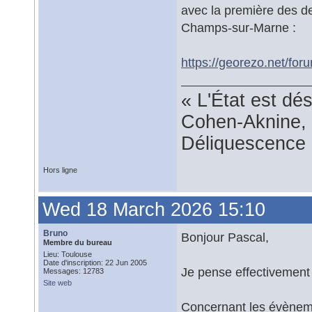
avec la première des d
Champs-sur-Marne :
https://georezo.net/fo
« L'État est dé
Cohen-Aknine, 
Déliquescence e
Hors ligne
Wed 18 March 2026 15:10
Bruno
Bonjour Pascal,
Membre du bureau
Lieu: Toulouse
Date d'inscription: 22 Jun 2005
Je pense effectivement q
Messages: 12783
Site web
Concernant les évèneme