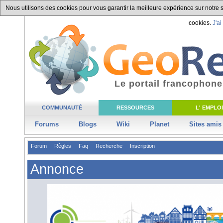
Nous utilisons des cookies pour vous garantir la meilleure expérience sur notre si
cookies.
J'ai
Le portail francophone
COMMUNAUTÉ
RESSOURCES
L' EMPLOI
Forums
Blogs
Wiki
Planet
Sites amis
Forum
Règles
Faq
Recherche
Inscription
Annonce