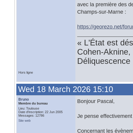
avec la première des d
Champs-sur-Marne :
https://georezo.net/fo
« L'État est dé
Cohen-Aknine, 
Déliquescence e
Hors ligne
Wed 18 March 2026 15:10
Bruno
Bonjour Pascal,
Membre du bureau
Lieu: Toulouse
Date d'inscription: 22 Jun 2005
Je pense effectivement q
Messages: 12786
Site web
Concernant les évèneme