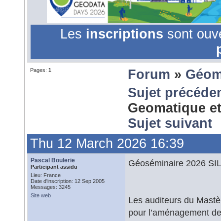
Les
inscriptions
sont ouv
Pages:
1
Forum
»
Géom
Sujet précéde
Geomatique et 
Sujet suivant
Thu 12 March 2026 16:39
Pascal Boulerie
Géoséminaire 2026 SILA
Participant assidu
Lieu: France
Date d'inscription: 12 Sep 2005
Messages: 3245
Site web
Les auditeurs du Mastèr
pour l’aménagement des 