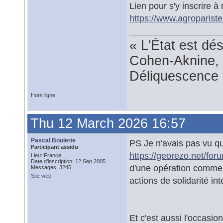
Lien pour s'y inscrire à
https://www.agroparist
« L'État est dé
Cohen-Aknine, 
Déliquescence e
Hors ligne
Thu 12 March 2026 16:57
Pascal Boulerie
PS Je n'avais pas vu qu
Participant assidu
https://georezo.net/fo
Lieu: France
Date d'inscription: 12 Sep 2005
d'une opération commerc
Messages: 3245
Site web
actions de solidarité in
Et c'est aussi l'occasion