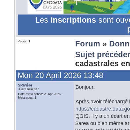
Les
inscriptions
sont ouv
Pages:
1
Forum
»
Donn
Sujet précéde
cadastrales e
Mon 20 April 2026 13:48
SRivière
Bonjour,
Juste Inscrit !
Date d'inscription: 20 Apr 2026
Messages: 1
Après avoir téléchargé 
https://cadastre.data.g
QGIS, il y a un écart en
$area ou bien même are