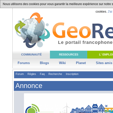
Nous utilisons des cookies pour vous garantir la meilleure expérience sur notre si
cookies.
J'ai
Le portail francophone
COMMUNAUTÉ
RESSOURCES
L' EMPLOI
Forums
Blogs
Wiki
Planet
Sites amis
Forum
Règles
Faq
Recherche
Inscription
Annonce