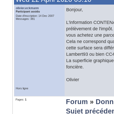
olivier.eckmann
Bonjour,
Participant assidu
Date d'inscription: 14 Dec 2007
Messages: 381
L'information CONTENAN
prélèvement de l'impôt. 
vous achetez une parce
Cela ne correspond quas
cette surface sera diffé
Lambert93 ou bien CC
La superficie graphique
foncière.
Olivier
Hors ligne
Pages:
1
Forum
»
Donn
Sujet précéde