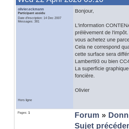
olivier.eckmann
Bonjour,
Participant assidu
Date d'inscription: 14 Dec 2007
Messages: 381
L'information CONTENAN
prélèvement de l'impôt. 
vous achetez une parce
Cela ne correspond quas
cette surface sera diffé
Lambert93 ou bien CC
La superficie graphique
foncière.
Olivier
Hors ligne
Pages:
1
Forum
»
Donn
Sujet précéde