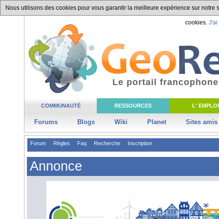
Nous utilisons des cookies pour vous garantir la meilleure expérience sur notre si
cookies.
J'ai
Le portail francophone
COMMUNAUTÉ
RESSOURCES
L' EMPLOI
Forums
Blogs
Wiki
Planet
Sites amis
Forum
Règles
Faq
Recherche
Inscription
Annonce