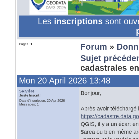
Les
inscriptions
sont ouv
Pages:
1
Forum
»
Donn
Sujet précéde
cadastrales e
Mon 20 April 2026 13:48
SRivière
Bonjour,
Juste Inscrit !
Date d'inscription: 20 Apr 2026
Messages: 1
Après avoir téléchargé 
https://cadastre.data.g
QGIS, il y a un écart en
$area ou bien même are