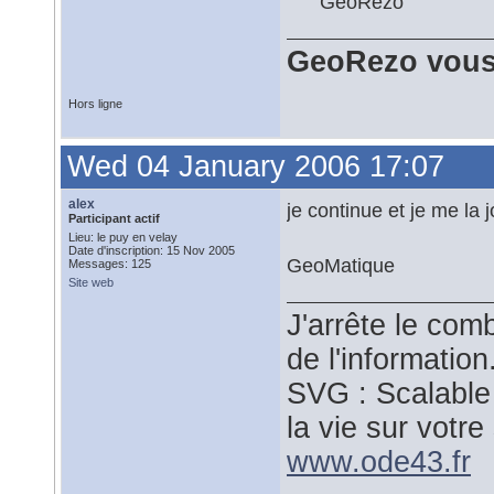
GeoRezo
GeoRezo vous
Hors ligne
Wed 04 January 2006 17:07
alex
je continue et je me la 
Participant actif
Lieu: le puy en velay
Date d'inscription: 15 Nov 2005
GeoMatique
Messages: 125
Site web
J'arrête le comb
de l'information
SVG : Scalable
la vie sur votre 
www.ode43.fr