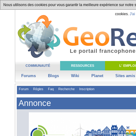
Nous utilisons des cookies pour vous garantir la meilleure expérience sur notre si
cookies.
J'ai
Le portail francophone
COMMUNAUTÉ
RESSOURCES
L' EMPLOI
Forums
Blogs
Wiki
Planet
Sites amis
Forum
Règles
Faq
Recherche
Inscription
Annonce