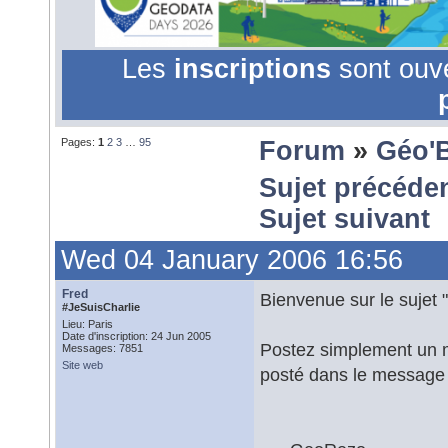
Les
inscriptions
sont ouv
Pages:
1
2
3
…
95
Forum
»
Géo'
Sujet précéde
Sujet suivant
Wed 04 January 2006 16:56
Fred
Bienvenue sur le sujet "
#JeSuisCharlie
Lieu: Paris
Date d'inscription: 24 Jun 2005
Postez simplement un m
Messages: 7851
Site web
posté dans le message