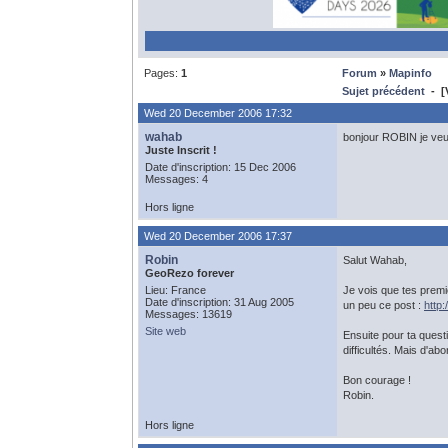
Pages:
1
Forum
»
Mapinfo
Sujet précédent
- [V
Wed 20 December 2006 17:32
wahab
bonjour ROBIN je veu
Juste Inscrit !
Date d'inscription: 15 Dec 2006
Messages: 4
Hors ligne
Wed 20 December 2006 17:37
Robin
Salut Wahab,
GeoRezo forever
Lieu: France
Je vois que tes premi
Date d'inscription: 31 Aug 2005
un peu ce post :
http
Messages: 13619
Site web
Ensuite pour ta quest
difficultés. Mais d'a
Bon courage !
Robin.
Hors ligne