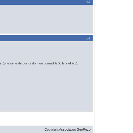
#3
#4
(une serie de points dont on connait le X, le Y et le Z.
Copyright Association GeoRezo