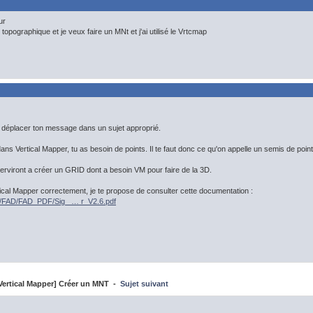
ur
 topographique et je veux faire un MNt et j'ai utilisé le Vrtcmap
 déplacer ton message dans un sujet approprié.
s Vertical Mapper, tu as besoin de points. Il te faut donc ce qu'on appelle un semis de points 
serviront a créer un GRID dont a besoin VM pour faire de la 3D.
rtical Mapper correctement, je te propose de consulter cette documentation :
fr/FAD/FAD_PDF/Sig_ … r_V2.6.pdf
ertical Mapper] Créer un MNT -
Sujet suivant