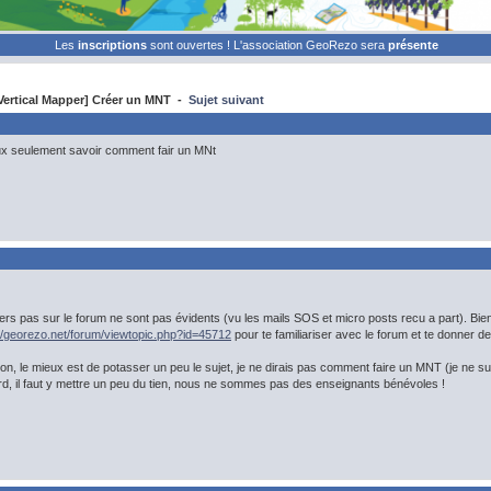
Les
inscriptions
sont ouvertes ! L'association GeoRezo sera
présente
ertical Mapper] Créer un MNT -
Sujet suivant
x seulement savoir comment fair un MNt
ers pas sur le forum ne sont pas évidents (vu les mails SOS et micro posts recu a part). Bien
://georezo.net/forum/viewtopic.php?id=45712
pour te familiariser avec le forum et te donner des
ion, le mieux est de potasser un peu le sujet, je ne dirais pas comment faire un MNT (je ne 
bord, il faut y mettre un peu du tien, nous ne sommes pas des enseignants bénévoles !