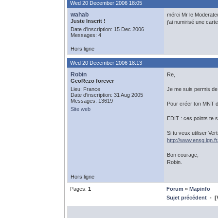
Wed 20 December 2006 18:05
wahab
mérci Mr le Moderate
Juste Inscrit !
j'ai numirisé une carte
Date d'inscription: 15 Dec 2006
Messages: 4
Hors ligne
Wed 20 December 2006 18:13
Robin
Re,
GeoRezo forever
Lieu: France
Je me suis permis de
Date d'inscription: 31 Aug 2005
Messages: 13619
Pour créer ton MNT dan
Site web
EDIT : ces points te 
Si tu veux utiliser Ve
http://www.ensg.ign.
Bon courage,
Robin.
Hors ligne
Pages:
1
Forum
»
Mapinfo
Sujet précédent
- [V