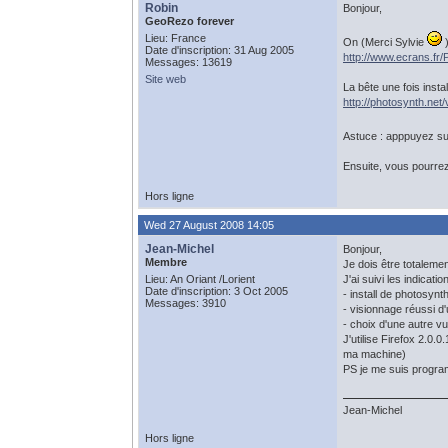
Robin
Bonjour,
GeoRezo forever
Lieu: France
On (Merci Sylvie
)
Date d'inscription: 31 Aug 2005
http://www.ecrans.fr
Messages: 13619
Site web
La bête une fois insta
http://photosynth.ne
Astuce : apppuyez sur
Ensuite, vous pourrez 
Hors ligne
Wed 27 August 2008 14:05
Jean-Michel
Bonjour,
Membre
Je dois être totalemen
Lieu: An Oriant /Lorient
J'ai suivi les indicati
Date d'inscription: 3 Oct 2005
- install de photosynt
Messages: 3910
- visionnage réussi d'
- choix d'une autre v
J'utilise Firefox 2.0.
ma machine)
PS je me suis program
Jean-Michel
Hors ligne