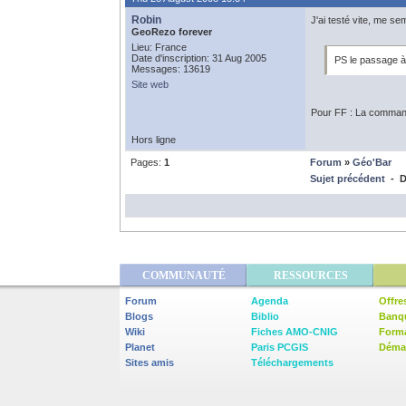
Robin
J'ai testé vite, me sem
GeoRezo forever
Lieu: France
Date d'inscription: 31 Aug 2005
PS le passage à
Messages: 13619
Site web
Pour FF : La command
Hors ligne
Pages:
1
Forum
»
Géo'Bar
Sujet précédent
- D
COMMUNAUTÉ
RESSOURCES
Forum
Agenda
Offre
Blogs
Biblio
Banq
Wiki
Fiches AMO-CNIG
Form
Planet
Paris PCGIS
Démar
Sites amis
Téléchargements