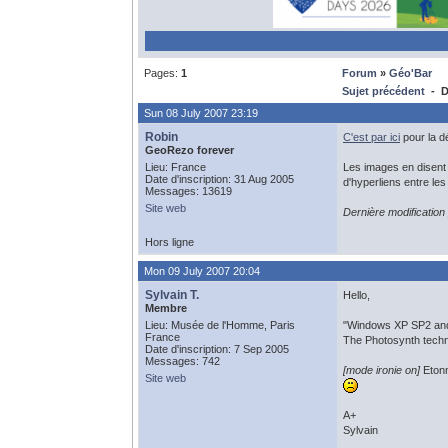
Pages:
1
Forum
»
Géo'Bar
Sujet précédent
- D
Sun 08 July 2007 23:19
Robin
C'est par ici
pour la 
GeoRezo forever
Lieu: France
Les images en disent 
Date d'inscription: 31 Aug 2005
d'hyperliens entre les
Messages: 13619
Site web
Dernière modification
Hors ligne
Mon 09 July 2007 20:04
Sylvain T.
Hello,
Membre
Lieu: Musée de l'Homme, Paris
"Windows XP SP2 and
France
The Photosynth tech
Date d'inscription: 7 Sep 2005
Messages: 742
[mode ironie on]
Etonn
Site web
A+
Sylvain