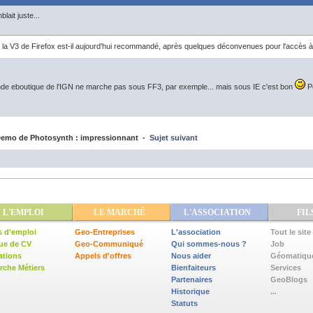
blait juste...
 la V3 de Firefox est-il aujourd'hui recommandé, après quelques déconvenues pour l'accès à
e eboutique de l'IGN ne marche pas sous FF3, par exemple... mais sous IE c'est bon
Po
emo de Photosynth : impressionnant -
Sujet suivant
L'EMPLOI
LE MARCHÉ
L'ASSOCIATION
FIL
s d'emploi
Geo-Entreprises
L'association
Tout le site
ue de CV
Geo-Communiqué
Qui sommes-nous ?
Job
ations
Appels d'offres
Nous aider
Géomatiqu
che Métiers
Bienfaiteurs
Services
Partenaires
GeoBlogs
Historique
...
Statuts