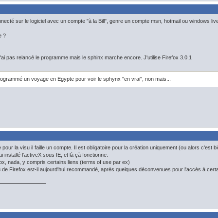
 connecté sur le logiciel avec un compte "à la Bill", genre un compte msn, hotmail ou windows liv
e ?
 n'ai pas relancé le programme mais le sphinx marche encore. J'utilise Firefox 3.0.1
rogrammé un voyage en Egypte pour voir le sphynx "en vrai", non mais...
ue pour la visu il faille un compte. Il est obligatoire pour la création uniquement (ou alors c'est 
i installé l'activeX sous IE, et là çà fonctionne.
ox, nada, y compris certains liens (terms of use par ex)
 de Firefox est-il aujourd'hui recommandé, après quelques déconvenues pour l'accès à certa