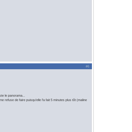
#6
ste le panorama...
 refuse de faire puisqu'elle l'a fait 5 minutes plus tôt (maline