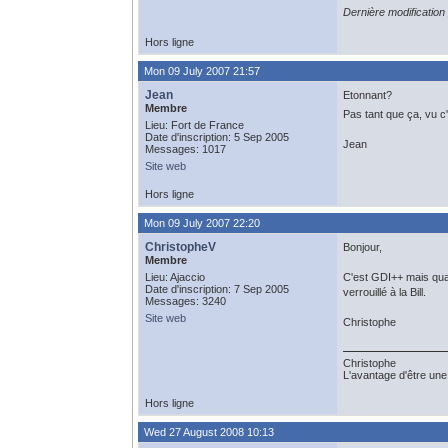
Dernière modification
Hors ligne
Mon 09 July 2007 21:57
Jean
Etonnant?
Membre
Pas tant que ça, vu c
Lieu: Fort de France
Date d'inscription: 5 Sep 2005
Jean
Messages: 1017
Site web
Hors ligne
Mon 09 July 2007 22:20
ChristopheV
Bonjour,
Membre
Lieu: Ajaccio
C'est GDI++ mais quan
Date d'inscription: 7 Sep 2005
verrouillé à la Bill.
Messages: 3240
Site web
Christophe
Christophe
L'avantage d'être une 
Hors ligne
Wed 27 August 2008 10:13