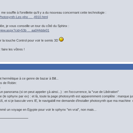
 me souffle à l'oreillette qu'il y a du nouveau concernant cette technologie :
/Photosynth-Les-pho … ,4910.html
llée, je vous conseille un tour du côté du Sphinx :
t/view.aspx?cid=53b … aa044dde01
 la touche Control pour voir le semis 3D
faire les vôtres !
t hermétique à ce genre de bazar à Bill...
ons de Robin:
h
un panorama (si on peut appeler çà ainsi...) : en l'occurrence, la "vue de Libération"
ue (le sphynx par ex) : et là, toute la page photosynth est apparemment complète : manque ju
0.16, et si je bascule vers IE, le navigabill me demande d'installer photosynth que ma machine me
mé un voyage en Egypte pour voir le sphynx "en vrai", non mais...