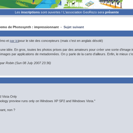
Les
inscriptions
sont ouvertes ! L'association GeoRezo sera
présente
emo de Photosynth : impressionnant -
Sujet suivant
démo et
par ici
pour le site des concepteurs (mais c'est en anglais désolé)
une idée. En gros, toutes les photos prises par des amateurs pour créer une sorte d'image i
 images par applications de metadonnées. On y parle de la carto d'ailleurs. Enfin, le mieux c'e
 par Robin (Sun 08 July 2007 23:36)
 Vista Only
nology preview runs only on Windows XP SP2 and Windows Vista."
ant, non ?