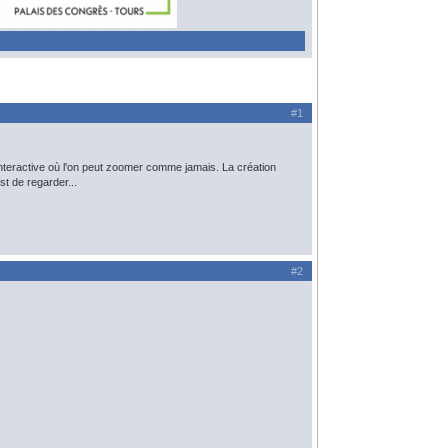
#1
nteractive où l'on peut zoomer comme jamais. La création
st de regarder...
#2