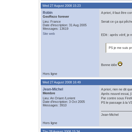
Wed 27 August 2008 15:23
Robin
A priori, il faut être
GeoRezo forever
Lieu: France
Serait ce ça qui pêch
Date d'inscription: 31 Aug 2005
Messages: 13619
Site web
EDIt : après vérif, je
PS je me suis p
Bonne idée
Hors ligne
Wed 27 August 2008 16:49
Jean-Michel
A priori, rien ne dit q
Membre
Après nouvel essai, j'a
Lieu: An Oriant /Lorient
Par contre sous Firef
Date d'inscription: 3 Oct 2005
PS le passage à la V3
Messages: 3910
Jean-Michel
Hors ligne
Thu 28 August 2008 15:34