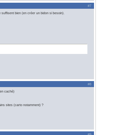
#7
e suffisent bien (en créer un bidon si besoin).
#8
bien caché)
ins sites (carto notamment) ?
#9