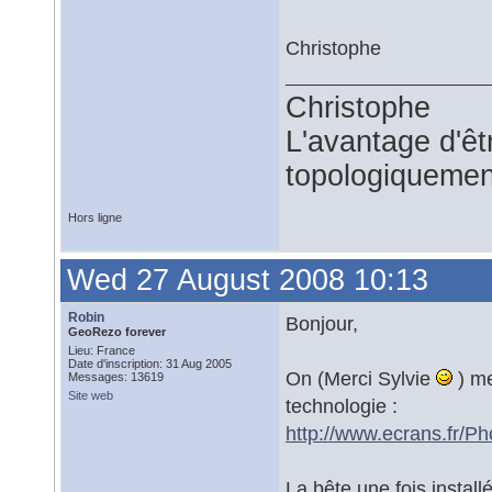
Christophe
Christophe
L'avantage d'êtr
topologiquemen
Hors ligne
Wed 27 August 2008 10:13
Robin
Bonjour,
GeoRezo forever
Lieu: France
Date d'inscription: 31 Aug 2005
On (Merci Sylvie
) me
Messages: 13619
Site web
technologie :
http://www.ecrans.fr/P
La bête une fois install