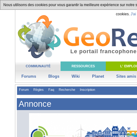
Nous utilisons des cookies pour vous garantir la meilleure expérience sur notre si
cookies.
J'ai
Le portail francophone
COMMUNAUTÉ
RESSOURCES
L' EMPLOI
Forums
Blogs
Wiki
Planet
Sites amis
Forum
Règles
Faq
Recherche
Inscription
Annonce