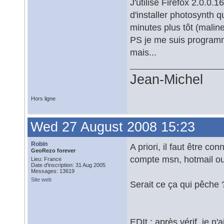
J'utilise Firefox 2.0.0.
d'installer photosynth q
minutes plus tôt (mali
PS je me suis programm
mais...
Jean-Michel
Hors ligne
Wed 27 August 2008 15:23
Robin
A priori, il faut être co
GeoRezo forever
compte msn, hotmail ou 
Lieu: France
Date d'inscription: 31 Aug 2005
Messages: 13619
Site web
Serait ce ça qui pêche 
EDIt : après vérif, je 