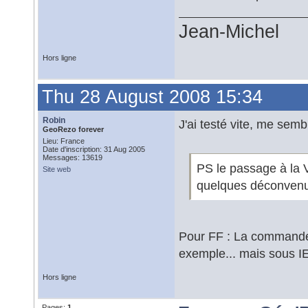
Jean-Michel
Hors ligne
Thu 28 August 2008 15:34
Robin
J'ai testé vite, me sembl
GeoRezo forever
Lieu: France
Date d'inscription: 31 Aug 2005
Messages: 13619
PS le passage à la 
Site web
quelques déconvenue
Pour FF : La commande
exemple... mais sous I
Hors ligne
Pages:
1