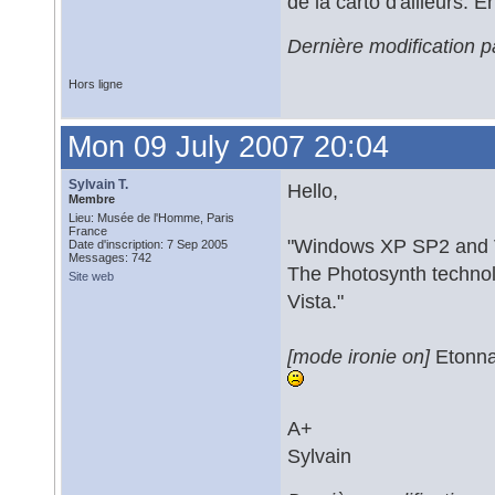
de la carto d'ailleurs. E
Dernière modification 
Hors ligne
Mon 09 July 2007 20:04
Sylvain T.
Hello,
Membre
Lieu: Musée de l'Homme, Paris
France
"Windows XP SP2 and 
Date d'inscription: 7 Sep 2005
Messages: 742
The Photosynth techno
Site web
Vista."
[mode ironie on]
Etonna
A+
Sylvain