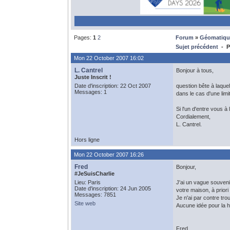
Pages:
1
2
Forum
»
Géomatiqu
Sujet précédent
- Pr
Mon 22 October 2007 16:02
L. Cantrel
Bonjour à tous,
Juste Inscrit !
Date d'inscription: 22 Oct 2007
question bête à laque
Messages: 1
dans le cas d'une limi
Si l'un d'entre vous 
Cordialement,
L. Cantrel.
Hors ligne
Mon 22 October 2007 16:26
Fred
Bonjour,
#JeSuisCharlie
Lieu: Paris
J'ai un vague souvenir
Date d'inscription: 24 Jun 2005
votre maison, à priori
Messages: 7851
Je n'ai par contre tr
Site web
Aucune idée pour la h
Fred