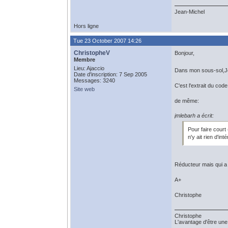
Jean-Michel
Hors ligne
Tue 23 October 2007 14:26
ChristopheV
Bonjour,
Membre
Lieu: Ajaccio
Dans mon sous-sol,Je 
Date d'inscription: 7 Sep 2005
Messages: 3240
C'est l'extrait du cod
Site web
de même:
jmlebarh a écrit:
Pour faire court 
n'y ait rien d'in
Réducteur mais qui a 
A+
Christophe
Christophe
L'avantage d'être une 