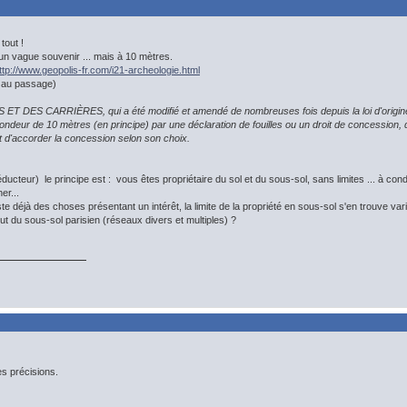
tout !
n vague souvenir ... mais à 10 mètres.
ttp://www.geopolis-fr.com/i21-archeologie.html
, au passage)
DES CARRIÈRES, qui a été modifié et amendé de nombreuses fois depuis la loi d'origine du 
ondeur de 10 mètres (en principe) par une déclaration de fouilles ou un droit de concession, dr
it d'accorder la concession selon son choix.
ducteur) le principe est : vous êtes propriétaire du sol et du sous-sol, sans limites ... à conditi
er...
iste déjà des choses présentant un intérêt, la limite de la propriété en sous-sol s'en trouve var
tut du sous-sol parisien (réseaux divers et multiples) ?
es précisions.