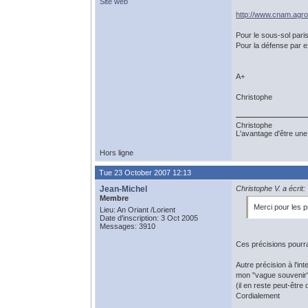
Site web
http://www.cnam.agro
Pour le sous-sol paris
Pour la défense par ex
A+
Christophe
Christophe
L'avantage d'être une 
Hors ligne
Tue 23 October 2007 12:13
Jean-Michel
Christophe V. a écrit:
Membre
Merci pour les p
Lieu: An Oriant /Lorient
Date d'inscription: 3 Oct 2005
Messages: 3910
Ces précisions pourrai
Autre précision à l'in
mon "vague souvenir"
(il en reste peut-être
Cordialement