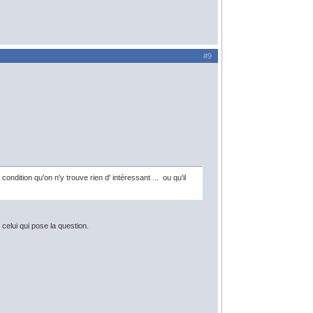
#9
condition qu'on n'y trouve rien d' intéressant ... ou qu'il
celui qui pose la question.