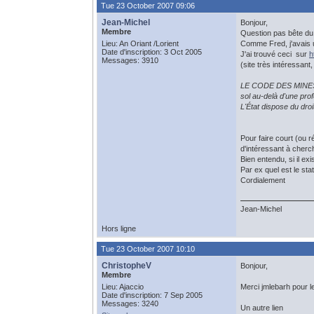
Tue 23 October 2007 09:06
Jean-Michel
Bonjour,
Membre
Question pas bête du 
Lieu: An Oriant /Lorient
Comme Fred, j'avais u
Date d'inscription: 3 Oct 2005
J'ai trouvé ceci sur
h
Messages: 3910
(site très intéressant
LE CODE DES MINES ET 
sol au-delà d'une prof
L'État dispose du dro
Pour faire court (ou ré
d'intéressant à cherch
Bien entendu, si il ex
Par ex quel est le sta
Cordialement
Jean-Michel
Hors ligne
Tue 23 October 2007 10:10
ChristopheV
Bonjour,
Membre
Lieu: Ajaccio
Merci jmlebarh pour l
Date d'inscription: 7 Sep 2005
Messages: 3240
Un autre lien