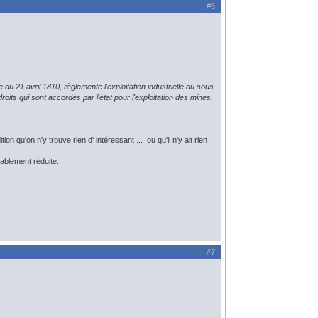
#6
21 avril 1810, règlemente l'exploitation industrielle du sous-
oits qui sont accordés par l'état pour l'exploitation des mines.
on qu'on n'y trouve rien d' intéressant ... ou qu'il n'y ait rien
iablement réduite.
#7