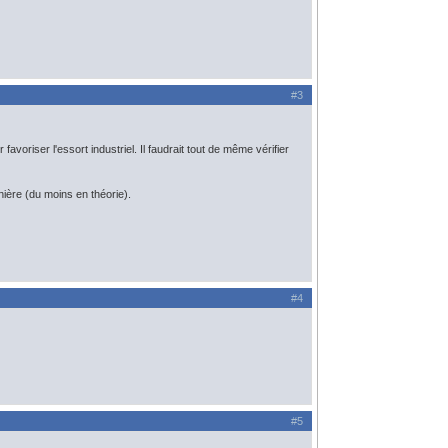
#3
favoriser l'essort industriel. Il faudrait tout de même vérifier
nière (du moins en théorie).
#4
#5