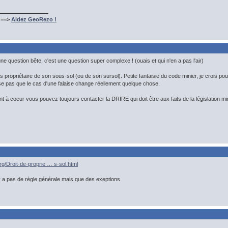
 ==>
Aidez GeoRezo !
ne question bête, c'est une question super complexe ! (ouais et qui n'en a pas l'air)
s propriétaire de son sous-sol (ou de son sursol). Petite fantaisie du code minier, je crois pour 
se pas que le cas d'une falaise change réellement quelque chose.
nt à coeur vous pouvez toujours contacter la DRIRE qui doit être aux faits de la législation mi
g/Droit-de-proprie … s-sol.html
 n'y a pas de règle générale mais que des exeptions.