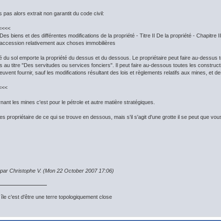
pas alors extrait non garantit du code civil:
<<<<
I Des biens et des différentes modifications de la propriété - Titre II De la propriété - Chapitre 
d'accession relativement aux choses immobilières
é du sol emporte la propriété du dessus et du dessous. Le propriétaire peut faire au-dessus to
s au titre "Des servitudes ou services fonciers". Il peut faire au-dessous toutes les construction
peuvent fournir, sauf les modifications résultant des lois et règlements relatifs aux mines, et de
<<<
ant les mines c'est pour le pétrole et autre matière stratégiques.
es propriétaire de ce qui se trouve en dessous, mais s'il s'agit d'une grotte il se peut que v
n par Christophe V. (Mon 22 October 2007 17:06)
île c'est d'être une terre topologiquement close