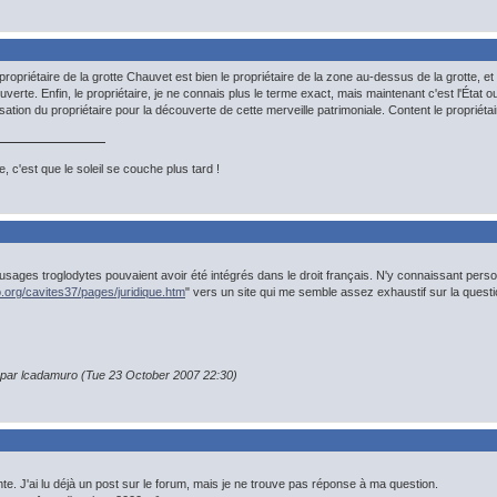
 propriétaire de la grotte Chauvet est bien le propriétaire de la zone au-dessus de la grotte, e
erte. Enfin, le propriétaire, je ne connais plus le terme exact, mais maintenant c'est l'État o
sation du propriétaire pour la découverte de cette merveille patrimoniale. Content le propriéta
, c'est que le soleil se couche plus tard !
 usages troglodytes pouvaient avoir été intégrés dans le droit français. N'y connaissant perso
.org/cavites37/pages/juridique.htm
" vers un site qui me semble assez exhaustif sur la questio
n par lcadamuro (Tue 23 October 2007 22:30)
te. J'ai lu déjà un post sur le forum, mais je ne trouve pas réponse à ma question.