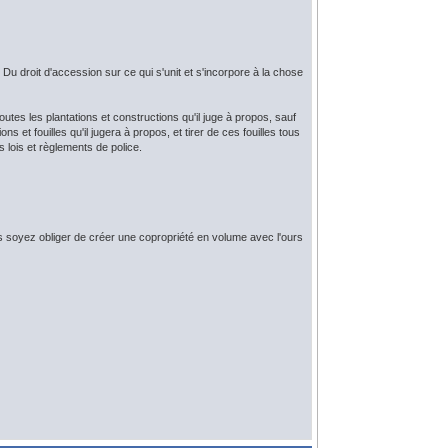
II Du droit d'accession sur ce qui s'unit et s'incorpore à la chose
utes les plantations et constructions qu'il juge à propos, sauf
s et fouilles qu'il jugera à propos, et tirer de ces fouilles tous
s lois et règlements de police.
ous soyez obliger de créer une copropriété en volume avec l'ours