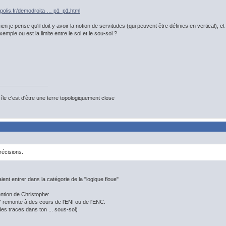
polis.fr/demodroita … p1_p1.html
ien je pense qu'il doit y avoir la notion de servitudes (qui peuvent être définies en vertical), e
emple ou est la limite entre le sol et le sou-sol ?
île c'est d'être une terre topologiquement close
récisions.
ent entrer dans la catégorie de la "logique floue"
tention de Christophe:
 remonte à des cours de l'ENI ou de l'ENC.
 des traces dans ton ... sous-sol)