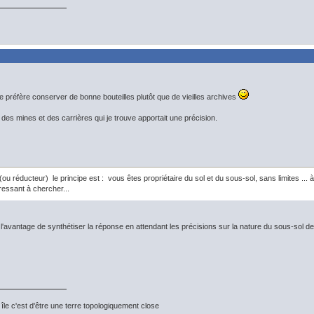
préfère conserver de bonne bouteilles plutôt que de vieilles archives
e des mines et des carrières qui je trouve apportait une précision.
(ou réducteur) le principe est : vous êtes propriétaire du sol et du sous-sol, sans limites ... à 
téressant à chercher...
l'avantage de synthétiser la réponse en attendant les précisions sur la nature du sous-sol de 
île c'est d'être une terre topologiquement close