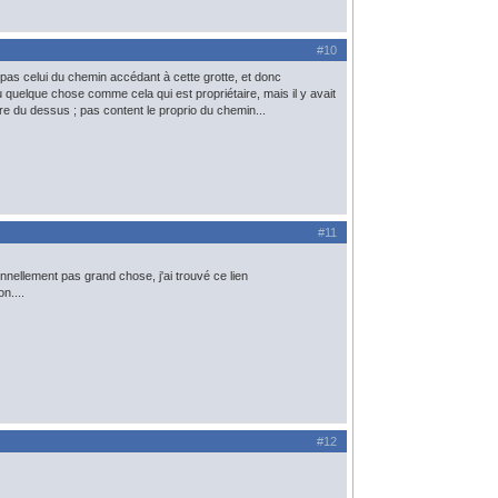
#10
t pas celui du chemin accédant à cette grotte, et donc
u quelque chose comme cela qui est propriétaire, mais il y avait
ire du dessus ; pas content le proprio du chemin...
#11
nnellement pas grand chose, j'ai trouvé ce lien
n....
#12