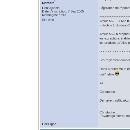
Membre
Lieu: Ajaccio
Légifrance ne réponds 
Date d'inscription: 7 Sep 2005
Messages: 3240
<<<<<<<<<<<<<<<<<
Site web
Article 552 - - Livre I
- Section 1 Du droit 
Article 552La propriét
les exceptions établie
les produits qu'elles 
<<<<<<<<<<<<<<<<<
Les réglement concern
Donc a priori, vous êt
qui l'habite
A+
Christophe
Dernière modificatio
Christophe
L'avantage d'être une 
Hors ligne