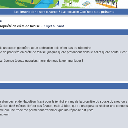
Les
inscriptions
sont ouvertes ! L'association GeoRezo sera
présente
e
opriété en crête de falaise -
Sujet suivant
lle un expert géomètre et un technicien sols n'ont pas su répondre :
te de propriété en crête de falaise, jusqu'à quelle profondeur dans le sol et quelle hauteur est-
à la réponse à cette question, merci de nous la communiquer !
 d'un décret de Napoléon fixant pour le territoire français la propriété du sous-sol, avec ou s
 à plus de 5 mètres, il n'est pas à vous, mais à l'état, qui se chargera de réaliser une concessi
ouvé aucune trace me permettant d'affirmer que ma réponse est juste.
auteur.