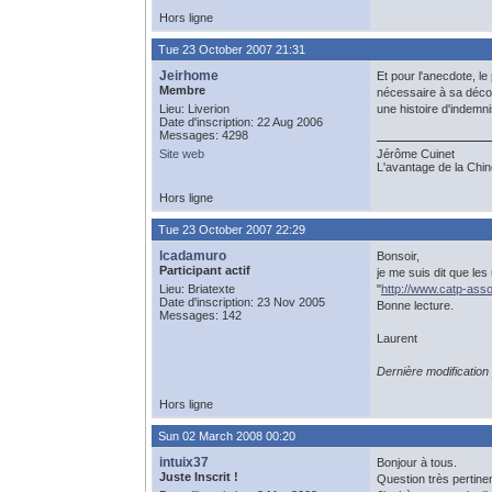
Hors ligne
Tue 23 October 2007 21:31
Jeirhome
Et pour l'anecdote, le
Membre
nécessaire à sa découv
Lieu: Liverion
une histoire d'indemni
Date d'inscription: 22 Aug 2006
Messages: 4298
Site web
Jérôme Cuinet
L'avantage de la Chine
Hors ligne
Tue 23 October 2007 22:29
lcadamuro
Bonsoir,
Participant actif
je me suis dit que les
Lieu: Briatexte
"
http://www.catp-asso
Date d'inscription: 23 Nov 2005
Bonne lecture.
Messages: 142
Laurent
Dernière modificatio
Hors ligne
Sun 02 March 2008 00:20
intuix37
Bonjour à tous.
Juste Inscrit !
Question très pertinen