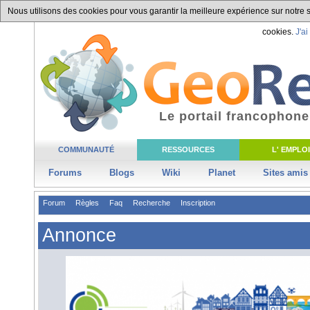
Nous utilisons des cookies pour vous garantir la meilleure expérience sur notre si
cookies.
J'ai
Le portail francophone
COMMUNAUTÉ
RESSOURCES
L' EMPLOI
Forums
Blogs
Wiki
Planet
Sites amis
Forum
Règles
Faq
Recherche
Inscription
Annonce