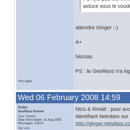
astuce sous le coud
attendre Ginger ;-)
A+
Nicolas
PS : le GeoRezo n'a ég
Hors ligne
Wed 06 February 2008 14:59
Robin
Nico & Rmatt : pour avoi
GeoRezo forever
identifiant Netvibes sur
Lieu: France
Date d'inscription: 31 Aug 2005
http://ginger.netvibes.c
Messages: 13619
Site web