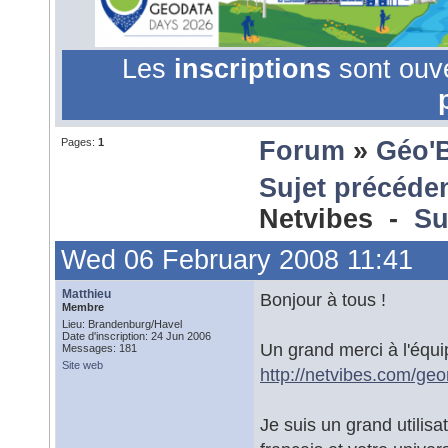
Les
inscriptions
sont ouv
Pages:
1
Forum
»
Géo'
Sujet précéde
Netvibes -
Su
Wed 06 February 2008 11:41
Matthieu
Bonjour à tous !
Membre
Lieu: Brandenburg/Havel
Date d'inscription: 24 Jun 2006
Un grand merci à l'équi
Messages: 181
Site web
http://netvibes.com/ge
Je suis un grand utilisa