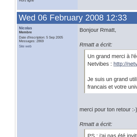
Hors ligne
Wed 06 February 2008 12:33
Nicolas
Bonjour Rmatt,
Membre
Date d'inscription: 5 Sep 2005
Messages: 2869
Rmatt a écrit:
Site web
Un grand merci à l'
Netvibes :
http://ne
Je suis un grand util
francais et votre uni
merci pour ton retour :-
Rmatt a écrit:
PS : j'ai pas été inv