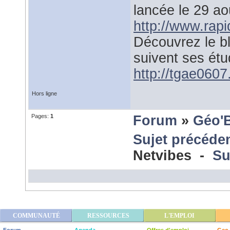
lancée le 29 a
http://www.rap
Découvrez le b
suivent ses étu
http://tgae0607.
Hors ligne
Pages:
1
Forum
»
Géo'
Sujet précéde
Netvibes -
Su
COMMUNAUTÉ
RESSOURCES
L'EMPLOI