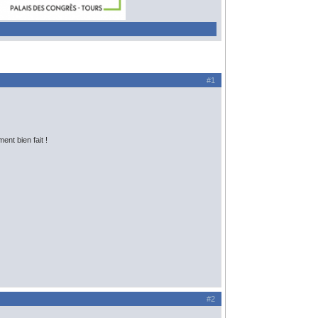
#1
ent bien fait !
#2