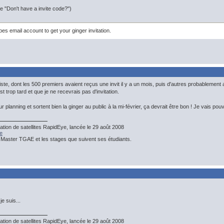
 "Don't have a invite code?")
bes email account to get your ginger invitation.
 liste, dont les 500 premiers avaient reçus une invit il y a un mois, puis d'autres probablement
t trop tard et que je ne recevrais pas d'invitation.
 leur planning et sortent bien la ginger au public à la mi-février, ça devrait être bon ! Je vais 
ation de satellites RapidEye, lancée le 29 août 2008
e
 Master TGAE et les stages que suivent ses étudiants.
e suis...
ation de satellites RapidEye, lancée le 29 août 2008