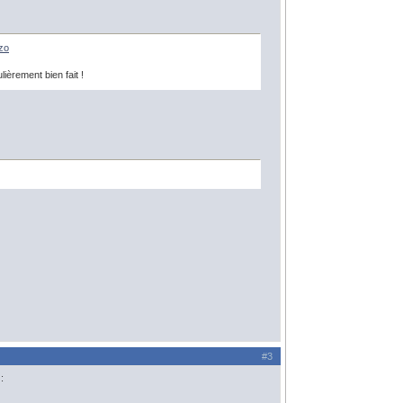
zo
lièrement bien fait !
#3
: