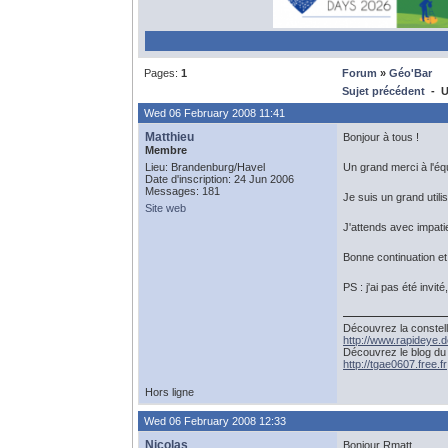
Pages:
1
Forum
»
Géo'Bar
Sujet précédent
- U
Wed 06 February 2008 11:41
Matthieu
Bonjour à tous !
Membre
Lieu: Brandenburg/Havel
Un grand merci à l'éq
Date d'inscription: 24 Jun 2006
Messages: 181
Je suis un grand utili
Site web
J'attends avec impati
Bonne continuation et
PS : j'ai pas été invi
Découvrez la constell
http://www.rapideye.d
Découvrez le blog du
http://tgae0607.free.fr
Hors ligne
Wed 06 February 2008 12:33
Nicolas
Bonjour Rmatt,