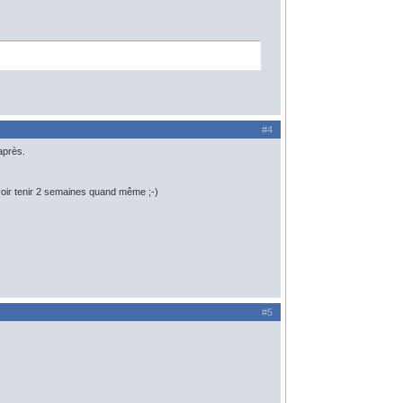
#4
 après.
pouvoir tenir 2 semaines quand même ;-)
#5