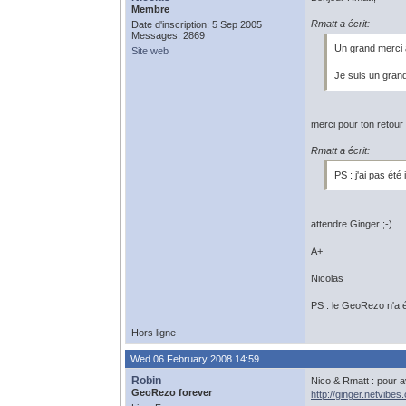
Membre
Rmatt a écrit:
Date d'inscription: 5 Sep 2005
Messages: 2869
Un grand merci 
Site web
Je suis un grand 
merci pour ton retour 
Rmatt a écrit:
PS : j'ai pas ét
attendre Ginger ;-)
A+
Nicolas
PS : le GeoRezo n'a é
Hors ligne
Wed 06 February 2008 14:59
Robin
Nico & Rmatt : pour av
GeoRezo forever
http://ginger.netvibes