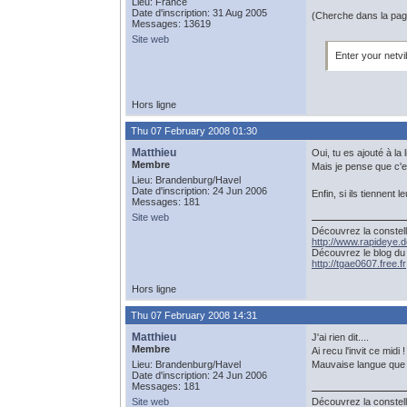
Lieu: France
Date d'inscription: 31 Aug 2005
(Cherche dans la page
Messages: 13619
Site web
Enter your netvi
Hors ligne
Thu 07 February 2008 01:30
Matthieu
Oui, tu es ajouté à la
Membre
Mais je pense que c'es
Lieu: Brandenburg/Havel
Date d'inscription: 24 Jun 2006
Enfin, si ils tiennent
Messages: 181
Site web
Découvrez la constell
http://www.rapideye.d
Découvrez le blog du
http://tgae0607.free.fr
Hors ligne
Thu 07 February 2008 14:31
Matthieu
J'ai rien dit....
Membre
Ai recu l'invit ce midi !
Lieu: Brandenburg/Havel
Mauvaise langue que j
Date d'inscription: 24 Jun 2006
Messages: 181
Site web
Découvrez la constell