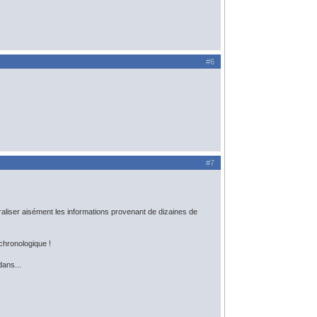
#6
#7
aliser aisément les informations provenant de dizaines de
chronologique !
dans...