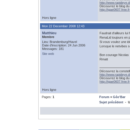
http://www.rapideye.d
Découvrez le blog du
http://tgae0607.free.fr
Hors ligne
Mon 22 December 2008 12:43
Matthieu
Faudrait d'ailleurs lui
Membre
RenaLid toujours en 
Lieu: Brandenburg/Havel
Si vous voulez une id
Date d'inscription: 24 Jun 2006
Lorsque le netvibes se
Messages: 181
Site web
Bon courage Nicolas ;
Rmatt
Découvrez la constell
http://www.rapideye.d
Découvrez le blog du
http://tgae0607.free.fr
Hors ligne
Pages:
1
Forum
»
Géo'Bar
Sujet précédent
- U