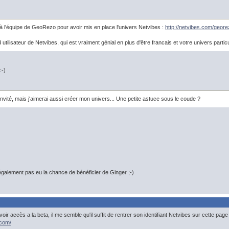
à l'équipe de GeoRezo pour avoir mis en place l'univers Netvibes :
http://netvibes.com/geore
utilisateur de Netvibes, qui est vraiment génial en plus d'être francais et votre univers particu
:-)
é invité, mais j'aimerai aussi créer mon univers... Une petite astuce sous le coude ?
galement pas eu la chance de bénéficier de Ginger ;-)
oir accès a la beta, il me semble qu'il suffit de rentrer son identifiant Netvibes sur cette page 
.com/