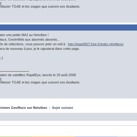
e
 Master TGAE et les stages que suivent ses étudiants.
 faire une petite MAJ au Netvibes !
place, GeoInWeb aux abonnés absents...
ée de sélections, vous pouvez jeter un oeil à :
http://tgae0607.free.fr/index.php/liens/
ra de nouveau à jour, je le rajouterai dans cette page.
-)
ation de satellites RapidEye, lancée le 29 août 2008
e
 Master TGAE et les stages que suivent ses étudiants.
nivers GeoRezo sur Netvibes -
Sujet suivant