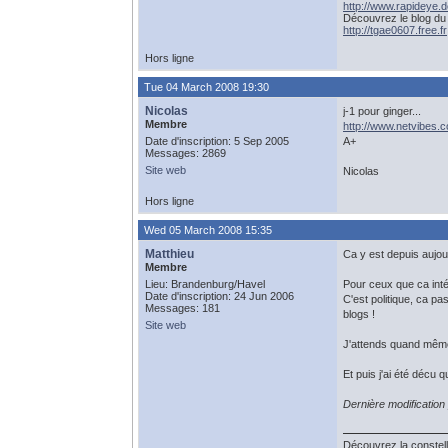
http://www.rapideye.d
Découvrez le blog du
http://tgae0607.free.fr
Hors ligne
Tue 04 March 2008 19:30
Nicolas
j-1 pour ginger...
Membre
http://www.netvibes.c
Date d'inscription: 5 Sep 2005
A+
Messages: 2869
Site web
Nicolas
Hors ligne
Wed 05 March 2008 15:35
Matthieu
Ca y est depuis aujour
Membre
Lieu: Brandenburg/Havel
Pour ceux que ca int
Date d'inscription: 24 Jun 2006
C'est politique, ca p
Messages: 181
blogs !
Site web
J'attends quand même 
Et puis j'ai été décu 
Dernière modificatio
Découvrez la constell