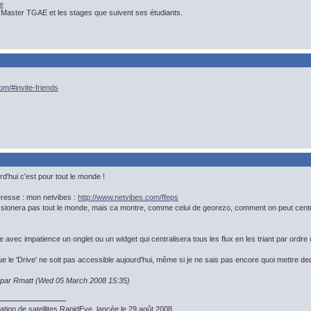
e
 Master TGAE et les stages que suivent ses étudiants.
om/#invite-friends
d'hui c'est pour tout le monde !
éresse : mon netvibes :
http://www.netvibes.com/ffeps
assionera pas tout le monde, mais ca montre, comme celui de georezo, comment on peut centr
avec impatience un onglet ou un widget qui centralisera tous les flux en les triant par ordre 
que le 'Drive' ne soit pas accessible aujourd'hui, même si je ne sais pas encore quoi mettre de
n par Rmatt (Wed 05 March 2008 15:35)
ation de satellites RapidEye, lancée le 29 août 2008