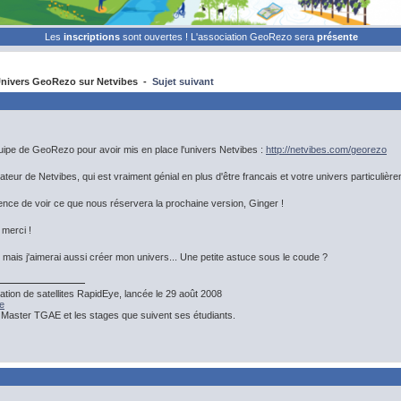
Les
inscriptions
sont ouvertes ! L'association GeoRezo sera
présente
nivers GeoRezo sur Netvibes -
Sujet suivant
uipe de GeoRezo pour avoir mis en place l'univers Netvibes :
http://netvibes.com/georezo
sateur de Netvibes, qui est vraiment génial en plus d'être francais et votre univers particulièrem
ence de voir ce que nous réservera la prochaine version, Ginger !
 merci !
té, mais j'aimerai aussi créer mon univers... Une petite astuce sous le coude ?
ation de satellites RapidEye, lancée le 29 août 2008
e
 Master TGAE et les stages que suivent ses étudiants.