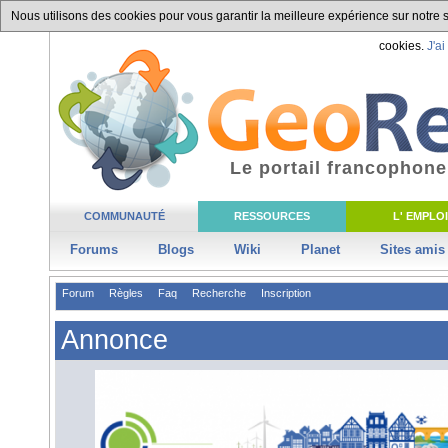
Nous utilisons des cookies pour vous garantir la meilleure expérience sur notre si
cookies.
J'ai
Le portail francophone
COMMUNAUTÉ
RESSOURCES
L' EMPLOI
Forums
Blogs
Wiki
Planet
Sites amis
Forum
Règles
Faq
Recherche
Inscription
Annonce