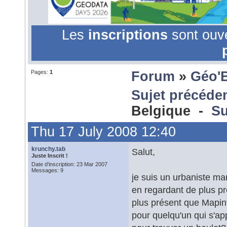
Les
inscriptions
sont ouv
Pages:
1
Forum
»
Géo'
Sujet précéde
Belgique -
Su
Thu 17 July 2008 12:40
krunchy.tab
Salut,
Juste Inscrit !
Date d'inscription: 23 Mar 2007
Messages: 9
je suis un urbaniste mar
en regardant de plus pr
plus présent que Mapinf
pour quelqu'un qui s'a