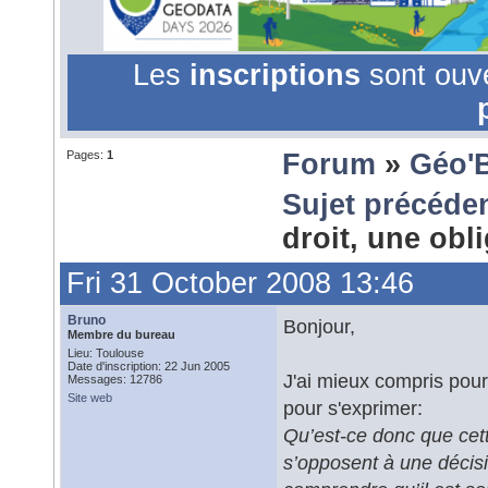
Les
inscriptions
sont ouv
Pages:
1
Forum
»
Géo'
Sujet précéde
droit, une obl
Fri 31 October 2008 13:46
Bruno
Bonjour,
Membre du bureau
Lieu: Toulouse
Date d'inscription: 22 Jun 2005
J'ai mieux compris pou
Messages: 12786
Site web
pour s'exprimer:
Qu’est-ce donc que cett
s’opposent à une décisio