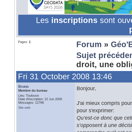
Les
inscriptions
sont ouv
Pages:
1
Forum
»
Géo'
Sujet précéde
droit, une obl
Fri 31 October 2008 13:46
Bruno
Bonjour,
Membre du bureau
Lieu: Toulouse
Date d'inscription: 22 Jun 2005
J'ai mieux compris pou
Messages: 12786
Site web
pour s'exprimer:
Qu’est-ce donc que cett
s’opposent à une décisio