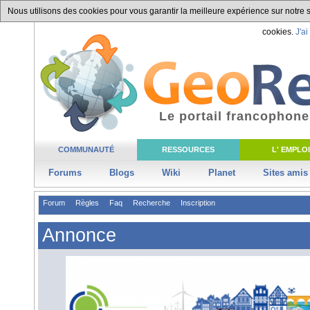
Nous utilisons des cookies pour vous garantir la meilleure expérience sur notre si
cookies.
J'ai
Le portail francophone
COMMUNAUTÉ
RESSOURCES
L' EMPLOI
Forums
Blogs
Wiki
Planet
Sites amis
Forum
Règles
Faq
Recherche
Inscription
Annonce