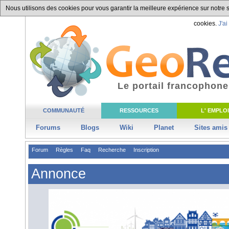
Nous utilisons des cookies pour vous garantir la meilleure expérience sur notre si
cookies.
J'ai
Le portail francophone
COMMUNAUTÉ
RESSOURCES
L' EMPLOI
Forums
Blogs
Wiki
Planet
Sites amis
Forum
Règles
Faq
Recherche
Inscription
Annonce