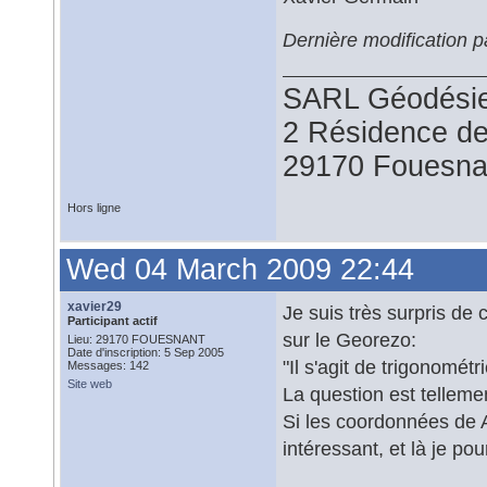
Dernière modification 
SARL Géodésie
2 Résidence d
29170 Fouesna
Hors ligne
Wed 04 March 2009 22:44
xavier29
Je suis très surpris de
Participant actif
sur le Georezo:
Lieu: 29170 FOUESNANT
Date d'inscription: 5 Sep 2005
"Il s'agit de trigonomét
Messages: 142
Site web
La question est telleme
Si les coordonnées de A
intéressant, et là je po