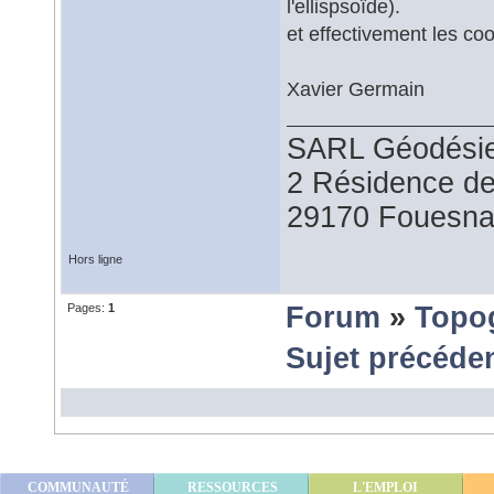
l'ellispsoïde).
et effectivement les co
Xavier Germain
SARL Géodésie
2 Résidence d
29170 Fouesna
Hors ligne
Pages:
1
Forum
»
Topo
Sujet précéde
COMMUNAUTÉ
RESSOURCES
L'EMPLOI