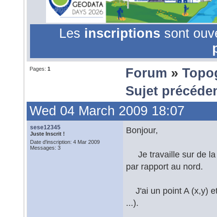
Les
inscriptions
sont ouv
Pages:
1
Forum
»
Topo
Sujet précéde
Wed 04 March 2009 18:07
sese12345
Bonjour,
Juste Inscrit !
Date d'inscription: 4 Mar 2009
Messages: 3
Je travaille sur de la c
par rapport au nord.
J'ai un point A (x,y) et
...).