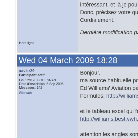
intéressant, et là je po
Donc, précisez votre que
Cordialement.
Dernière modification 
Hors ligne
Wed 04 March 2009 18:28
xavier29
Bonjour,
Participant actif
ma source habituelle pou
Lieu: 29170 FOUESNANT
Date d'inscription: 5 Sep 2005
Ed Williams' Aviation 
Messages: 142
Site web
Formules:
http://willia
et le tableau excel qui fa
http://williams.best.vwh
attention les angles so