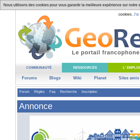
Nous utilisons des cookies pour vous garantir la meilleure expérience sur notre si
cookies.
J'ai
Le portail francophone
COMMUNAUTÉ
RESSOURCES
L' EMPLOI
Forums
Blogs
Wiki
Planet
Sites amis
Forum
Règles
Faq
Recherche
Inscription
Annonce