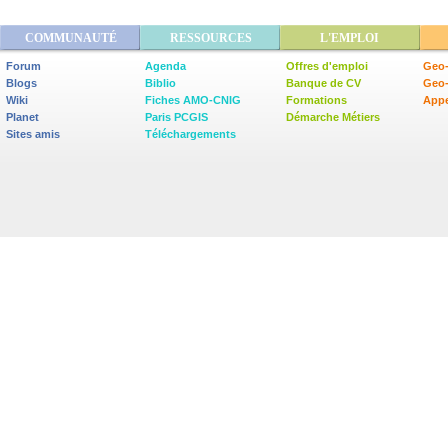
COMMUNAUTÉ
RESSOURCES
L'EMPLOI
Forum
Agenda
Offres d'emploi
Geo-
Blogs
Biblio
Banque de CV
Geo
Wiki
Fiches AMO-CNIG
Formations
Appe
Planet
Paris PCGIS
Démarche Métiers
Sites amis
Téléchargements