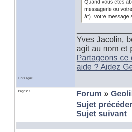
Quand vous êtes abon
messagerie ou votre
à"). Votre message 
Yves Jacolin, b
agit au nom et 
Partageons ce 
aide ? Aidez G
Hors ligne
Pages:
1
Forum
»
Geol
Sujet précéde
Sujet suivant