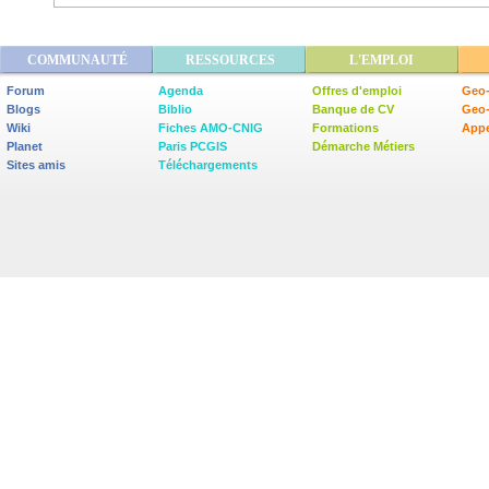
COMMUNAUTÉ
RESSOURCES
L'EMPLOI
Forum
Agenda
Offres d'emploi
Geo-
Blogs
Biblio
Banque de CV
Geo
Wiki
Fiches AMO-CNIG
Formations
Appe
Planet
Paris PCGIS
Démarche Métiers
Sites amis
Téléchargements