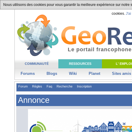
Nous utilisons des cookies pour vous garantir la meilleure expérience sur notre si
cookies.
J'ai
Le portail francophone
COMMUNAUTÉ
RESSOURCES
L' EMPLOI
Forums
Blogs
Wiki
Planet
Sites amis
Forum
Règles
Faq
Recherche
Inscription
Annonce