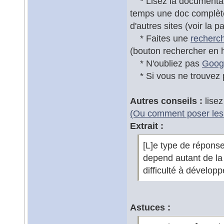
* Lisez la documentatio
temps une doc complète 
d'autres sites (voir la 
* Faites une
recherc
(bouton rechercher en 
* N'oubliez pas
Goog
* Si vous ne trouvez p
Autres conseils :
lise
(Ou comment poser les 
Extrait :
[L]e type de répons
depend autant de la
difficulté à développ
Astuces :