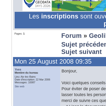
Les
inscriptions
sont ouv
Pages:
1
Forum
»
Geol
Sujet précéde
Sujet suivant
Mon 25 August 2008 09:35
Yves
Bonjour,
Membre du bureau
Lieu: Aix-les-Bains
Date d'inscription: 22 Mar 2006
Voici quelques conseils
Messages: 10087
Site web
Pour éviter de poser de
lasser toutes les perso
merci de suivre ces que