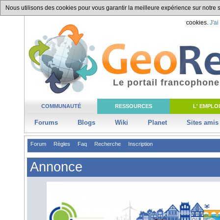
Nous utilisons des cookies pour vous garantir la meilleure expérience sur notre si
cookies.
J'ai
Le portail francophone
COMMUNAUTÉ
RESSOURCES
L' EMPLOI
Forums
Blogs
Wiki
Planet
Sites amis
Forum
Règles
Faq
Recherche
Inscription
Annonce