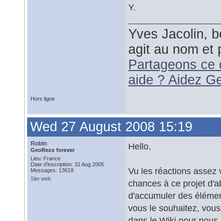
Y.
Yves Jacolin, b
agit au nom et 
Partageons ce 
aide ? Aidez G
Hors ligne
Wed 27 August 2008 15:19
Robin
Hello,
GeoRezo forever
Lieu: France
Date d'inscription: 31 Aug 2005
Vu les réactions assez v
Messages: 13619
Site web
chances à ce projet d'a
d'accumuler des éléments
vous le souhaitez, vou
dans le Wiki pour nous a