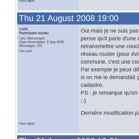
Hors ligne
Thu 21 August 2008 19:00
Ludo
Oui mais je ne suis pas
Participant assidu
pense qu'il parle d'une
Lieu: Messanges
Date d'inscription: 5 Sep 2005
retransmettre une couche
Messages: 231
Site web
réseau routier (pour év
commune, c'est une co
Par exemple je peux dif
si on me le demandait ça
cadastre.
PS : je remarque qu'on 
;-)
Dernière modification 
Hors ligne