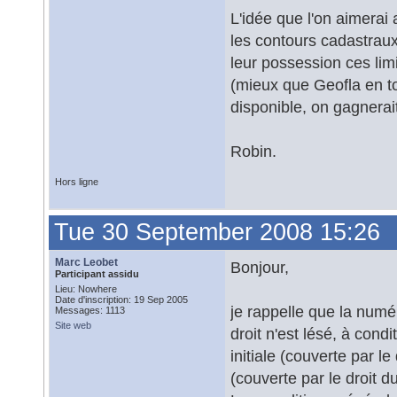
L'idée que l'on aimerai 
les contours cadastrau
leur possession ces lim
(mieux que Geofla en to
disponible, on gagnerait
Robin.
Hors ligne
Tue 30 September 2008 15:26
Marc Leobet
Bonjour,
Participant assidu
Lieu: Nowhere
Date d'inscription: 19 Sep 2005
je rappelle que la numé
Messages: 1113
Site web
droit n'est lésé, à cond
initiale (couverte par l
(couverte par le droit d