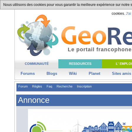
Nous utilisons des cookies pour vous garantir la meilleure expérience sur notre si
cookies.
J'ai
Le portail francophone
COMMUNAUTÉ
RESSOURCES
L' EMPLOI
Forums
Blogs
Wiki
Planet
Sites amis
Forum
Règles
Faq
Recherche
Inscription
Annonce