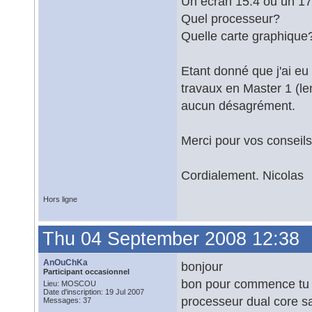
Un écran 15.4 ou un 17 
Quel processeur?
Quelle carte graphique
Etant donné que j'ai e
travaux en Master 1 (len
aucun désagrément.
Merci pour vos conseils!
Cordialement. Nicolas
Hors ligne
Thu 04 September 2008 12:38
AnOuChKa
bonjour
Participant occasionnel
bon pour commence tu
Lieu: MOSCOU
Date d'inscription: 19 Jul 2007
processeur dual core sa 
Messages: 37