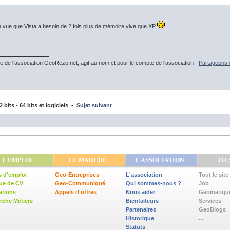
e vue que Vista a besoin de 2 fois plus de mémoire vive que XP
e de l'association GeoRezo.net, agit au nom et pour le compte de l'association -
Partageons c
 bits - 64 bits et logiciels -
Sujet suivant
L'EMPLOI
LE MARCHÉ
L'ASSOCIATION
FIL
s d'emploi
Geo-Entreprises
L'association
Tout le site
ue de CV
Geo-Communiqué
Qui sommes-nous ?
Job
ations
Appels d'offres
Nous aider
Géomatiqu
che Métiers
Bienfaiteurs
Services
Partenaires
GeoBlogs
Historique
...
Statuts