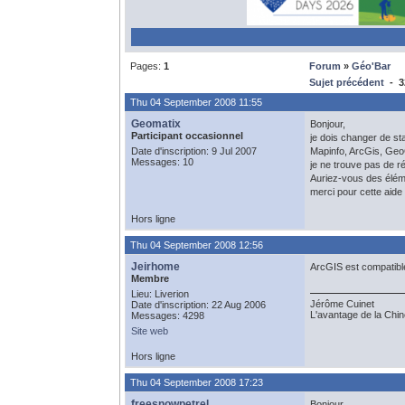
Pages:
1
Forum
»
Géo'Bar
Sujet précédent
- 32
Thu 04 September 2008 11:55
Geomatix
Bonjour,
Participant occasionnel
je dois changer de sta
Date d'inscription: 9 Jul 2007
Mapinfo, ArcGis, Geo
Messages: 10
je ne trouve pas de r
Auriez-vous des élé
merci pour cette aide
Hors ligne
Thu 04 September 2008 12:56
Jeirhome
ArcGIS est compatible 
Membre
Lieu: Liverion
Jérôme Cuinet
Date d'inscription: 22 Aug 2006
L'avantage de la Chine
Messages: 4298
Site web
Hors ligne
Thu 04 September 2008 17:23
freesnowpetrel
Bonjour,