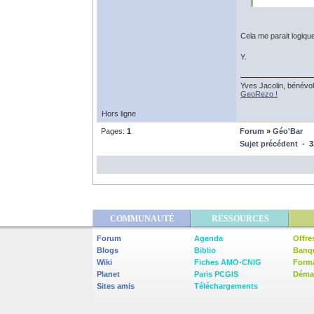
Cela me parait logiqu
Y.
Yves Jacolin, bénévol
GeoRezo !
Hors ligne
Pages:
1
Forum
»
Géo'Bar
Sujet précédent
- 32
COMMUNAUTÉ
RESSOURCES
Forum
Agenda
Offre
Blogs
Biblio
Banq
Wiki
Fiches AMO-CNIG
Form
Planet
Paris PCGIS
Démar
Sites amis
Téléchargements