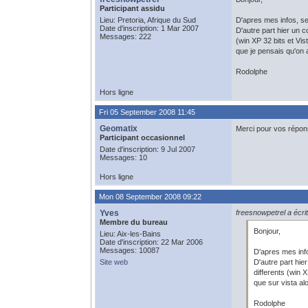
Participant assidu
Lieu: Pretoria, Afrique du Sud
D'apres mes infos, se
Date d'inscription: 1 Mar 2007
D'autre part hier un c
Messages: 222
(win XP 32 bits et Vi
que je pensais qu'on a
Rodolphe
Hors ligne
Fri 05 September 2008 11:45
Geomatix
Merci pour vos répon
Participant occasionnel
Date d'inscription: 9 Jul 2007
Messages: 10
Hors ligne
Mon 08 September 2008 09:22
Yves
freesnowpetrel a écrit
Membre du bureau
Bonjour,
Lieu: Aix-les-Bains
Date d'inscription: 22 Mar 2006
Messages: 10087
D'apres mes info
Site web
D'autre part hie
differents (win 
que sur vista al
Rodolphe