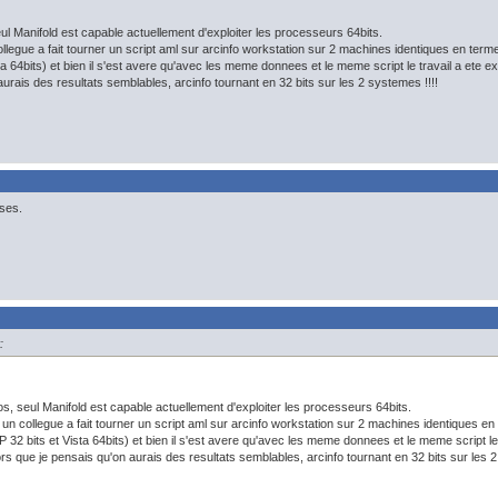
ul Manifold est capable actuellement d'exploiter les processeurs 64bits.
ollegue a fait tourner un script aml sur arcinfo workstation sur 2 machines identiques en term
sta 64bits) et bien il s'est avere qu'avec les meme donnees et le meme script le travail a ete
urais des resultats semblables, arcinfo tournant en 32 bits sur les 2 systemes !!!!
ses.
:
s, seul Manifold est capable actuellement d'exploiter les processeurs 64bits.
r un collegue a fait tourner un script aml sur arcinfo workstation sur 2 machines identiques e
XP 32 bits et Vista 64bits) et bien il s'est avere qu'avec les meme donnees et le meme script 
ors que je pensais qu'on aurais des resultats semblables, arcinfo tournant en 32 bits sur les 2