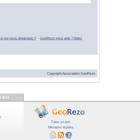
e qui nous départage !!
-
GeoRezo vous aide ? Aidez
Copyright Association GeoRezo
S RSS
e
Faire un don
Mentions légales