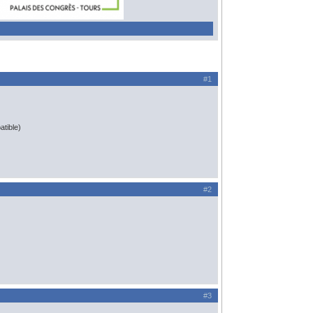
#1
atible)
#2
#3