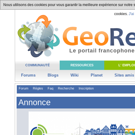
Nous utilisons des cookies pour vous garantir la meilleure expérience sur notre si
cookies.
J'ai
Le portail francophone
COMMUNAUTÉ
RESSOURCES
L' EMPLOI
Forums
Blogs
Wiki
Planet
Sites amis
Forum
Règles
Faq
Recherche
Inscription
Annonce