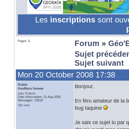
Les
inscriptions
sont ouv
Pages:
1
Forum
»
Géo'
Sujet précéde
Sujet suivant
Mon 20 October 2008 17:38
Robin
Bonjour,
GeoRezo forever
Lieu: France
Date d'inscription: 31 Aug 2005
En féru amateur de la b
Messages: 13619
Site web
bug taquine
Je sais ce sujet lu par