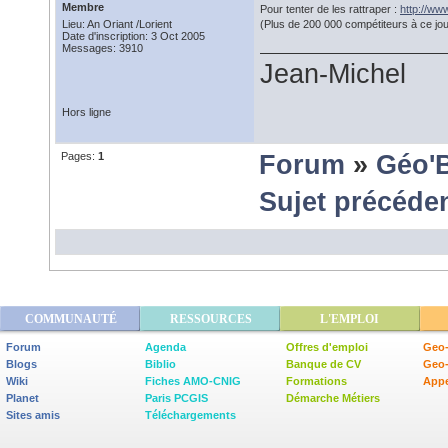
Membre
Pour tenter de les rattraper :
http://ww
Lieu: An Oriant /Lorient
(Plus de 200 000 compétiteurs à ce jou
Date d'inscription: 3 Oct 2005
Messages: 3910
Jean-Michel
Hors ligne
Pages:
1
Forum
»
Géo'
Sujet précéde
COMMUNAUTÉ
RESSOURCES
L'EMPLOI
Forum
Agenda
Offres d'emploi
Geo-
Blogs
Biblio
Banque de CV
Geo
Wiki
Fiches AMO-CNIG
Formations
Appe
Planet
Paris PCGIS
Démarche Métiers
Sites amis
Téléchargements