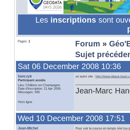
Les
inscriptions
sont ouv
Pages:
1
Forum
»
Géo'
Sujet précéde
Sat 06 December 2008 10:36
hanczyk
un autre site :
http://www.gitana-team.
Participant assidu
Lieu: Châlons-en-Champagne
Jean-Marc Han
Date d'inscription: 21 Apr 2006
Messages: 596
Hors ligne
Wed 10 December 2008 17:51
Jean-Michel
Pour voir la course en temps réel (ou 