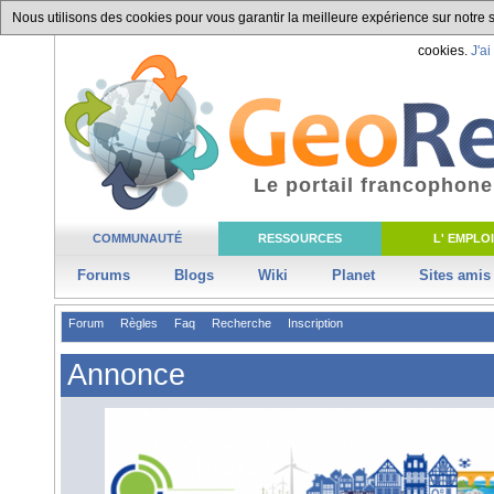
Nous utilisons des cookies pour vous garantir la meilleure expérience sur notre si
cookies.
J'ai
Le portail francophone
COMMUNAUTÉ
RESSOURCES
L' EMPLOI
Forums
Blogs
Wiki
Planet
Sites amis
Forum
Règles
Faq
Recherche
Inscription
Annonce