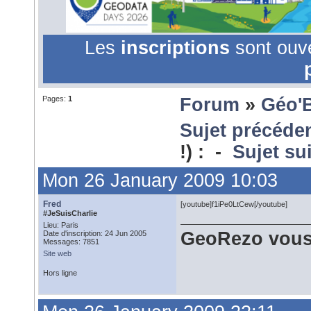
Les
inscriptions
sont ouv
Pages:
1
Forum
»
Géo'
Sujet précéde
!) : -
Sujet su
Mon 26 January 2009 10:03
Fred
[youtube]f1iPe0LtCew[/youtube]
#JeSuisCharlie
Lieu: Paris
GeoRezo vous
Date d'inscription: 24 Jun 2005
Messages: 7851
Site web
Hors ligne