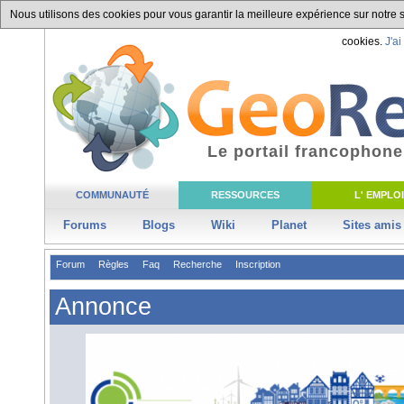
Nous utilisons des cookies pour vous garantir la meilleure expérience sur notre si
cookies.
J'ai
Le portail francophone
COMMUNAUTÉ
RESSOURCES
L' EMPLOI
Forums
Blogs
Wiki
Planet
Sites amis
Forum
Règles
Faq
Recherche
Inscription
Annonce