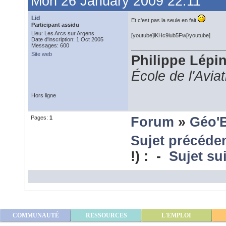
Mon 26 January 2009 22:11
Lid
Et c'est pas la seule en fait
Participant assidu
Lieu: Les Arcs sur Argens
[youtube]iKHc9iub5Fw[/youtube]
Date d'inscription: 1 Oct 2005
Messages: 600
Site web
Philippe Lépi
École de l'Avia
Hors ligne
Pages:
1
Forum
»
Géo'
Sujet précéde
!) : -
Sujet su
COMMUNAUTÉ
RESSOURCES
L'EMPLOI