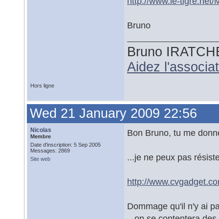
http://www.le-tigre.net/
Bruno
Bruno IRATCH
Aidez l'associ
Hors ligne
Wed 21 January 2009 22:56
Nicolas
Bon Bruno, tu me donne
Membre
Date d'inscription: 5 Sep 2005
Messages: 2869
...je ne peux pas résist
Site web
http://www.cvgadget.co
Dommage qu'il n'y ai pa
...on se contentera de