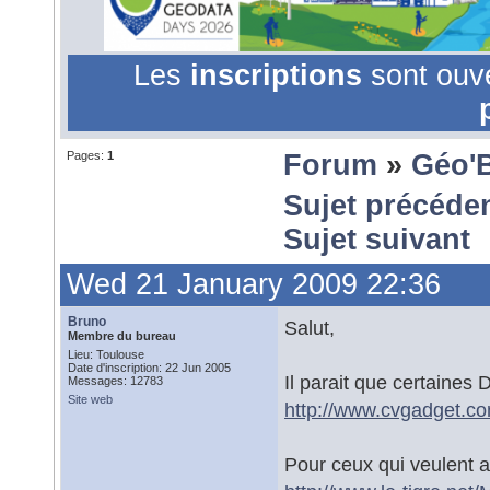
Les
inscriptions
sont ouv
Pages:
1
Forum
»
Géo'
Sujet précéde
Sujet suivant
Wed 21 January 2009 22:36
Bruno
Salut,
Membre du bureau
Lieu: Toulouse
Date d'inscription: 22 Jun 2005
Il parait que certaines 
Messages: 12783
Site web
http://www.cvgadget.c
Pour ceux qui veulent ap