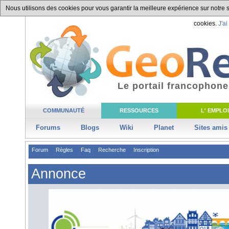
Nous utilisons des cookies pour vous garantir la meilleure expérience sur notre si
cookies.
J'ai
Le portail francophone
COMMUNAUTÉ
RESSOURCES
L' EMPLOI
Forums
Blogs
Wiki
Planet
Sites amis
Forum
Règles
Faq
Recherche
Inscription
Annonce