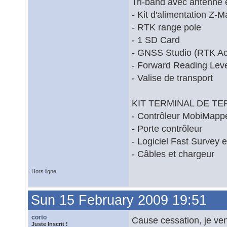
Tri-band avec antenne 
- Kit d'alimentation Z-
- RTK range pole
- 1 SD Card
- GNSS Studio (RTK Act
- Forward Reading Leve
- Valise de transport
KIT TERMINAL DE TERR
- Contrôleur MobiMappe
- Porte contrôleur
- Logiciel Fast Survey 
- Câbles et chargeur
Hors ligne
Sun 15 February 2009 19:51
corto
Cause cessation, je ve
Juste Inscrit !