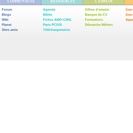
COMMUNAUTÉ
RESSOURCES
L'EMPLOI
Forum
Agenda
Offres d'emploi
Geo-
Blogs
Biblio
Banque de CV
Geo
Wiki
Fiches AMO-CNIG
Formations
Appe
Planet
Paris PCGIS
Démarche Métiers
Sites amis
Téléchargements