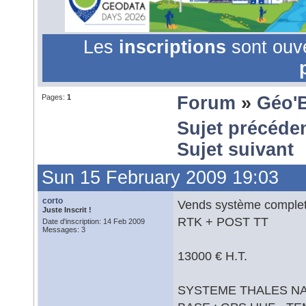
Les
inscriptions
sont ouv
Pages:
1
Forum
»
Géo'
Sujet précéde
Sujet suivant
Sun 15 February 2009 19:03
corto
Vends système compl
Juste Inscrit !
RTK + POST TT
Date d'inscription: 14 Feb 2009
Messages: 3
13000 € H.T.
SYSTEME THALES NA