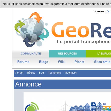
Nous utilisons des cookies pour vous garantir la meilleure expérience sur notre si
cookies.
J'ai
Le portail francophone
COMMUNAUTÉ
RESSOURCES
L' EMPLOI
Forums
Blogs
Wiki
Planet
Sites amis
Forum
Règles
Faq
Recherche
Inscription
Annonce