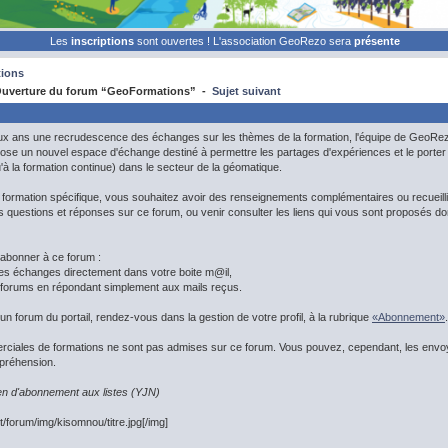
Les
inscriptions
sont ouvertes ! L'association GeoRezo sera
présente
ions
uverture du forum “GeoFormations” -
Sujet suivant
x ans une recrudescence des échanges sur les thèmes de la formation, l'équipe de GeoRez
e un nouvel espace d'échange destiné à permettre les partages d'expériences et le porter 
qu'à la formation continue) dans le secteur de la géomatique.
ormation spécifique, vous souhaitez avoir des renseignements complémentaires ou recueillir
s questions et réponses sur ce forum, ou venir consulter les liens qui vous sont proposés do
 abonner à ce forum :
les échanges directement dans votre boite m@il,
x forums en répondant simplement aux mails reçus.
n forum du portail, rendez-vous dans la gestion de votre profil, à la rubrique
«Abonnement»
.
erciales de formations ne sont pas admises sur ce forum. Vous pouvez, cependant, les env
préhension.
lien d'abonnement aux listes (YJN)
t/forum/img/kisomnou/titre.jpg[/img]