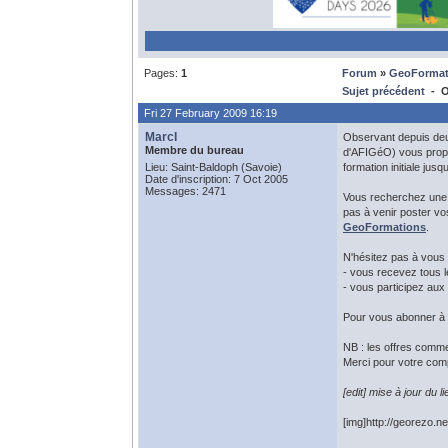
Pages:
1
Forum
»
GeoFormat
Sujet précédent
- O
Fri 27 February 2009 16:19
MarcI
Observant depuis deu
Membre du bureau
d'AFIGéO) vous propos
Lieu: Saint-Baldoph (Savoie)
formation initiale jus
Date d'inscription: 7 Oct 2005
Messages: 2471
Vous recherchez une f
pas à venir poster vo
GeoFormations
.
N'hésitez pas à vous
- vous recevez tous 
- vous participez au
Pour vous abonner à u
NB : les offres comm
Merci pour votre com
[edit] mise à jour du 
[img]http://georezo.ne