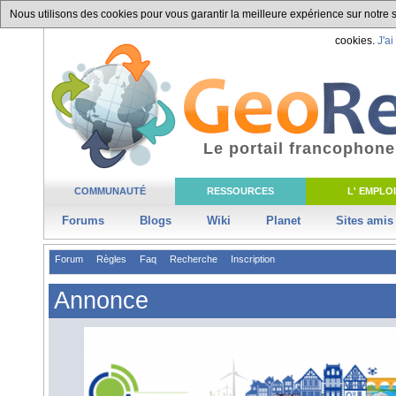
Nous utilisons des cookies pour vous garantir la meilleure expérience sur notre si
cookies.
J'ai
Le portail francophone
COMMUNAUTÉ
RESSOURCES
L' EMPLOI
Forums
Blogs
Wiki
Planet
Sites amis
Forum
Règles
Faq
Recherche
Inscription
Annonce