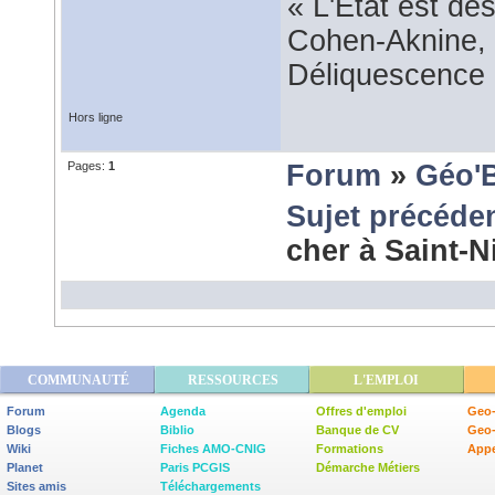
« L'État est dé
Cohen-Aknine, 
Déliquescence e
Hors ligne
Pages:
1
Forum
»
Géo'
Sujet précéde
cher à Saint-
COMMUNAUTÉ
RESSOURCES
L'EMPLOI
Forum
Agenda
Offres d'emploi
Geo-
Blogs
Biblio
Banque de CV
Geo
Wiki
Fiches AMO-CNIG
Formations
Appe
Planet
Paris PCGIS
Démarche Métiers
Sites amis
Téléchargements