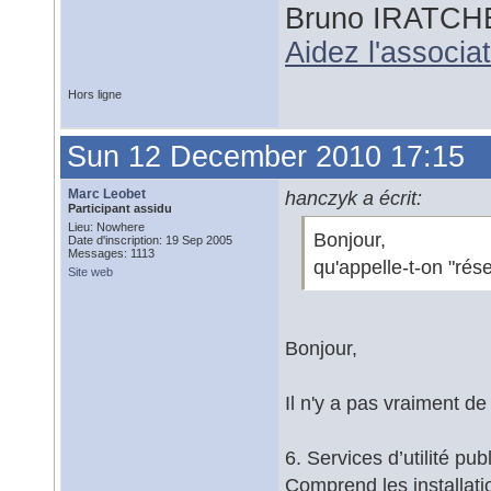
Bruno IRATCH
Aidez l'associ
Hors ligne
Sun 12 December 2010 17:15
Marc Leobet
hanczyk a écrit:
Participant assidu
Lieu: Nowhere
Bonjour,
Date d'inscription: 19 Sep 2005
Messages: 1113
qu'appelle-t-on "rés
Site web
Bonjour,
Il n'y a pas vraiment de 
6. Services d’utilité pub
Comprend les installatio