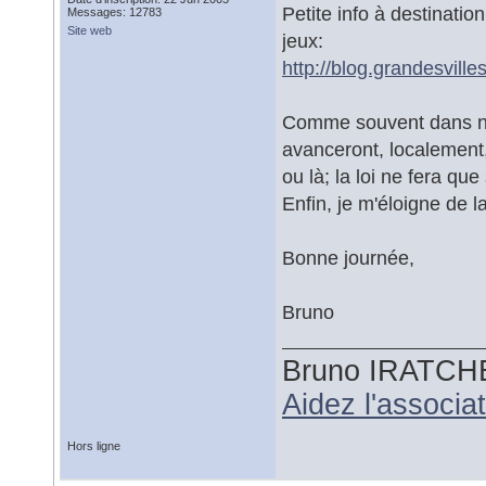
Petite info à destinatio
Messages: 12783
Site web
jeux:
http://blog.grandesvill
Comme souvent dans notr
avanceront, localement,
ou là; la loi ne fera q
Enfin, je m'éloigne de l
Bonne journée,
Bruno
Bruno IRATCH
Aidez l'associ
Hors ligne