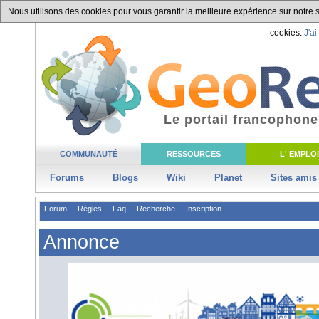
Nous utilisons des cookies pour vous garantir la meilleure expérience sur notre si
cookies.
J'ai
Le portail francophone
COMMUNAUTÉ
RESSOURCES
L' EMPLOI
Forums
Blogs
Wiki
Planet
Sites amis
Forum
Règles
Faq
Recherche
Inscription
Annonce