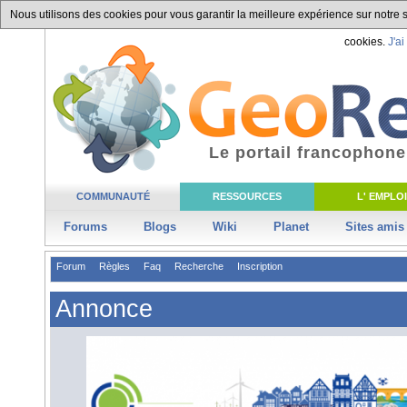
Nous utilisons des cookies pour vous garantir la meilleure expérience sur notre si
cookies.
J'ai
Le portail francophone
COMMUNAUTÉ
RESSOURCES
L' EMPLOI
Forums
Blogs
Wiki
Planet
Sites amis
Forum
Règles
Faq
Recherche
Inscription
Annonce