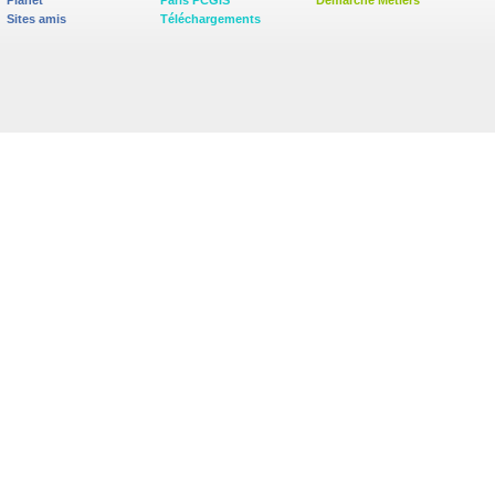
Planet
Paris PCGIS
Démarche Métiers
Sites amis
Téléchargements