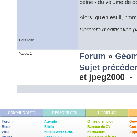
peine - du volume de don
Alors, qu'en est-il, hm
Dernière modification 
Hors ligne
Pages:
1
Forum
»
Géom
Sujet précéde
et jpeg2000 
COMMUNAUTÉ
RESSOURCES
L'EMPLOI
Forum
Agenda
Offres d'emploi
Geo-
Blogs
Biblio
Banque de CV
Geo
Wiki
Fiches AMO-CNIG
Formations
Appe