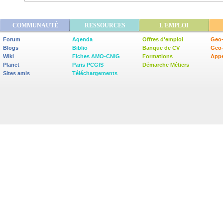
COMMUNAUTÉ
RESSOURCES
L'EMPLOI
Forum
Agenda
Offres d'emploi
Geo-
Blogs
Biblio
Banque de CV
Geo
Wiki
Fiches AMO-CNIG
Formations
Appe
Planet
Paris PCGIS
Démarche Métiers
Sites amis
Téléchargements