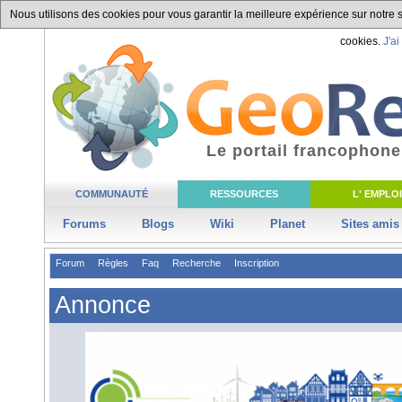
Nous utilisons des cookies pour vous garantir la meilleure expérience sur notre si
cookies.
J'ai
Le portail francophone
COMMUNAUTÉ
RESSOURCES
L' EMPLOI
Forums
Blogs
Wiki
Planet
Sites amis
Forum
Règles
Faq
Recherche
Inscription
Annonce