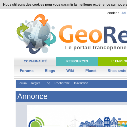
Nous utilisons des cookies pour vous garantir la meilleure expérience sur notre si
cookies.
J'ai
Le portail francophone
COMMUNAUTÉ
RESSOURCES
L' EMPLOI
Forums
Blogs
Wiki
Planet
Sites amis
Forum
Règles
Faq
Recherche
Inscription
Annonce