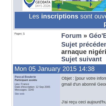
Les
inscriptions
sont ouv
Pages:
1
Forum
»
Géo'
Sujet précéde
arnaque nigér
Sujet suivant
Mon 05 January 2015 14:38
Pascal Boulerie
Objet : [pour votre inf
Participant assidu
gmail d'un abonné Geo
Lieu: France
Date d'inscription: 12 Sep 2005
Messages: 3240
Site web
J'ai reçu ceci aujourd'