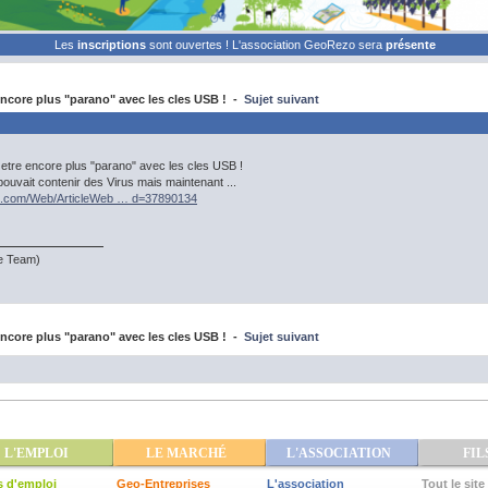
Les
inscriptions
sont ouvertes ! L'association GeoRezo sera
présente
core plus "parano" avec les cles USB ! -
Sujet suivant
ir etre encore plus "parano" avec les cles USB !
pouvait contenir des Virus mais maintenant ...
k.com/Web/ArticleWeb … d=37890134
te Team)
core plus "parano" avec les cles USB ! -
Sujet suivant
L'EMPLOI
LE MARCHÉ
L'ASSOCIATION
FIL
s d'emploi
Geo-Entreprises
L'association
Tout le site