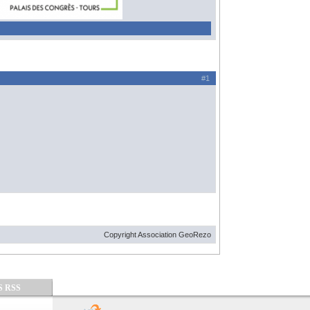
#1
Copyright Association GeoRezo
S RSS