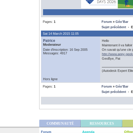
Pages:
1
Forum
»
Géo'Bar
Sujet précédent
- En
Sat 14 March 2015 11:05
Patrice
Hello
Moderateur
Maintenant il va fallo
Date d'inscription: 16 Sep 2005
On savait qu'une cle 
Messages: 4917
http://www.appy-gee
GeoBye, Pat
(Autodesk Expert Eli
Hors ligne
Pages:
1
Forum
»
Géo'Bar
Sujet précédent
- En
COMMUNAUTÉ
RESSOURCES
Forum
Agenda
Offre