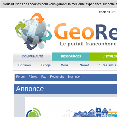
Nous utilisons des cookies pour vous garantir la meilleure expérience sur notre si
cookies.
J'ai
Le portail francophone
COMMUNAUTÉ
RESSOURCES
L' EMPLOI
Forums
Blogs
Wiki
Planet
Sites amis
Forum
Règles
Faq
Recherche
Inscription
Annonce