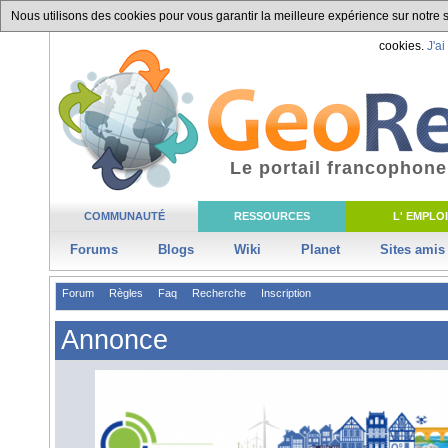
Nous utilisons des cookies pour vous garantir la meilleure expérience sur notre si
cookies.
J'ai
Le portail francophone
COMMUNAUTÉ
RESSOURCES
L' EMPLOI
Forums
Blogs
Wiki
Planet
Sites amis
Forum
Règles
Faq
Recherche
Inscription
Annonce