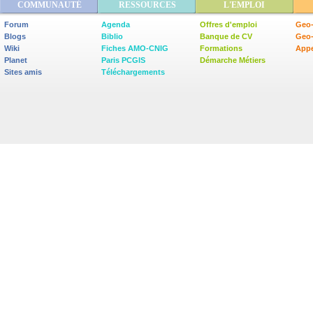
COMMUNAUTÉ
RESSOURCES
L'EMPLOI
Forum
Agenda
Offres d'emploi
Geo-
Blogs
Biblio
Banque de CV
Geo
Wiki
Fiches AMO-CNIG
Formations
Appe
Planet
Paris PCGIS
Démarche Métiers
Sites amis
Téléchargements