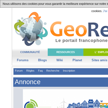
Nous utilisons des cookies pour vous garantir la meilleure expérience sur notre si
cookies.
J'ai
Le portail francophone
COMMUNAUTÉ
RESSOURCES
L' EMPLOI
Forums
Blogs
Wiki
Planet
Sites amis
Forum
Règles
Faq
Recherche
Inscription
Annonce