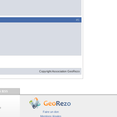
#5
Copyright Association GeoRezo
S RSS
e
Faire un don
Mentions légales