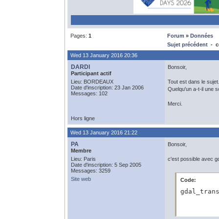
Pages:
1
Forum
»
Données
Sujet précédent
- c
Wed 13 January 2016 20:36
DARDI
Bonsoir,
Participant actif
Lieu: BORDEAUX
Tout est dans le sujet.
Date d'inscription: 23 Jan 2006
Quelqu'un a-t-il une s
Messages: 102
Merci.
Hors ligne
Wed 13 January 2016 21:22
PA
Bonsoir,
Membre
Lieu: Paris
c'est possible avec gd
Date d'inscription: 5 Sep 2005
Messages: 3259
Site web
Code:
gdal_tran