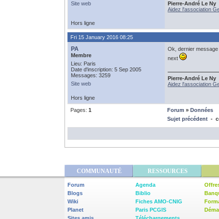
Site web
Pierre-André Le Ny
Aidez l'association G
Hors ligne
Fri 15 January 2016 08:25
PA
Ok, dernier message in
Membre
next
Lieu: Paris
Date d'inscription: 5 Sep 2005
Messages: 3259
Pierre-André Le Ny
Site web
Aidez l'association G
Hors ligne
Pages:
1
Forum
»
Données
Sujet précédent
- c
COMMUNAUTÉ
RESSOURCES
Forum
Agenda
Offre
Blogs
Biblio
Banq
Wiki
Fiches AMO-CNIG
Form
Planet
Paris PCGIS
Démar
Sites amis
Téléchargements