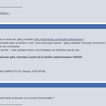
eoRezo !
ger et exécuter gdal_translate (
http://gdal.gloobe.org/install.html#windows
).
ommade dans la fenêtre "cmd", j'ai le message suivant : 'gdal_translate' n'est pas reconnu
hier de commande.
n du but... mais quelque chose a du échapper au néophyte que je suis...
exécuter gdal_translate à partir de la fenêtre administrateur GRASS.
n par DARDI (Fri 15 January 2016 08:24)
onné dans le dossier où se trouve l’exécutable ?