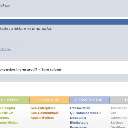
eoRezo !
utile car édition entre temps. parfait.
eoRezo !
onversion img en geotiff -
Sujet suivant
L'EMPLOI
LE MARCHÉ
L'ASSOCIATION
FIL
s d'emploi
Geo-Entreprises
L'association
Tout le site
ue de CV
Geo-Communiqué
Qui sommes-nous ?
Job
ations
Appels d'offres
Nous aider
Géomatiqu
che Métiers
Bienfaiteurs
Services
Partenaires
GeoBlogs