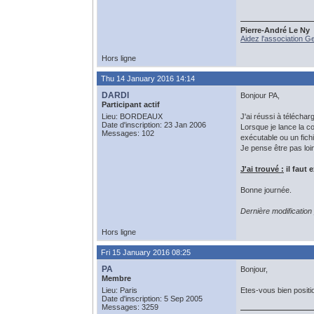
Pierre-André Le Ny
Aidez l'association G
Hors ligne
Thu 14 January 2016 14:14
DARDI
Bonjour PA,
Participant actif
Lieu: BORDEAUX
J'ai réussi à téléchar
Date d'inscription: 23 Jan 2006
Lorsque je lance la c
Messages: 102
exécutable ou un fic
Je pense être pas loi
J'ai trouvé :
il faut 
Bonne journée.
Dernière modificatio
Hors ligne
Fri 15 January 2016 08:25
PA
Bonjour,
Membre
Lieu: Paris
Etes-vous bien positi
Date d'inscription: 5 Sep 2005
Messages: 3259