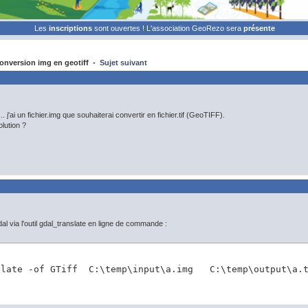
Les
inscriptions
sont ouvertes ! L'association GeoRezo sera
présente
onversion img en geotiff -
Sujet suivant
.. j'ai un fichier.img que souhaiterai convertir en fichier.tif (GeoTIFF).
olution ?
al via l'outil gdal_translate en ligne de commande :
slate -of GTiff  C:\temp\input\a.img   C:\temp\output\a.