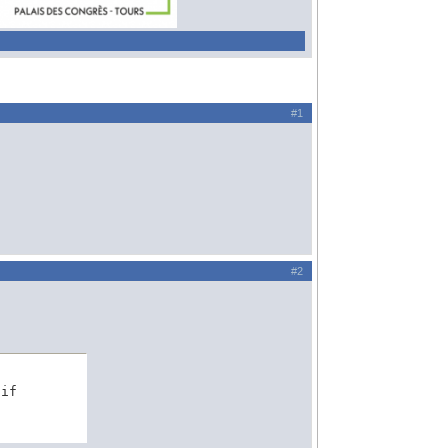
#1
#2
tif