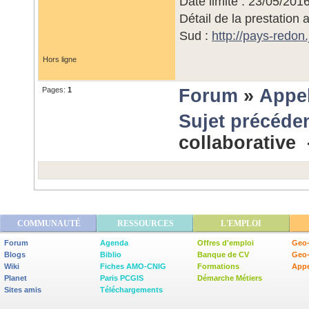
Date limite : 23/05/201
Détail de la prestation
Sud :
http://pays-red
Hors ligne
Pages:
1
Forum
»
Appel
Sujet précéde
collaborative
COMMUNAUTÉ
RESSOURCES
L'EMPLOI
Forum
Agenda
Offres d'emploi
Geo-
Blogs
Biblio
Banque de CV
Geo
Wiki
Fiches AMO-CNIG
Formations
Appe
Planet
Paris PCGIS
Démarche Métiers
Sites amis
Téléchargements