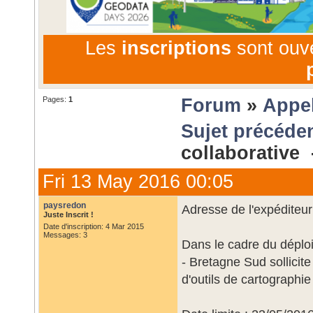
Les
inscriptions
sont ouv
Pages:
1
Forum
»
Appel
Sujet précéde
collaborative
Fri 13 May 2016 00:05
paysredon
Adresse de l'expéditeur
Juste Inscrit !
Date d'inscription: 4 Mar 2015
Messages: 3
Dans le cadre du déplo
- Bretagne Sud sollici
d'outils de cartographie