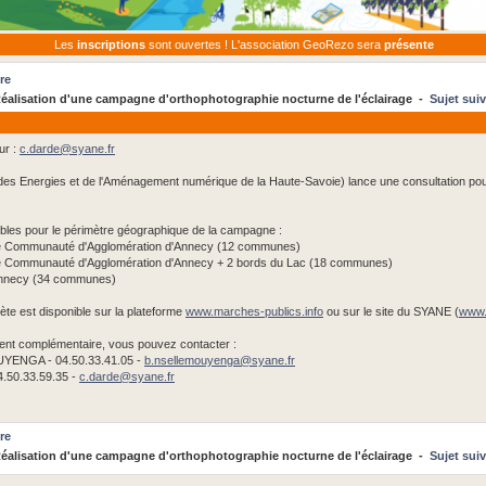
Les
inscriptions
sont ouvertes ! L'association GeoRezo sera
présente
re
alisation d'une campagne d'orthophotographie nocturne de l'éclairage -
Sujet sui
ur :
c.darde@
syane.fr
es Energies et de l'Aménagement numérique de la Haute-Savoie) lance une consultation pour
ibles pour le périmètre géographique de la campagne :
nne Communauté d'Agglomération d'Annecy (12 communes)
nne Communauté d'Agglomération d'Annecy + 2 bords du Lac (18 communes)
 Annecy (34 communes)
ète est disponible sur la plateforme
www.marches-publics.info
ou sur le site du SYANE (
www.
ent complémentaire, vous pouvez contacter :
YENGA - 04.50.33.41.05 -
b.nsellemouyenga@
syane.fr
.50.33.59.35 -
c.darde@
syane.fr
re
alisation d'une campagne d'orthophotographie nocturne de l'éclairage -
Sujet sui