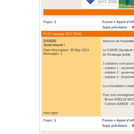
Pages:
1
Forum
»
Appel d'off
Sujet précédent
- Ré
Fri 27 January 2017 16:00
DARDE
Adresse de l'expédite
Juste Inscrit !
Date d'inscription: 30 May 2013
Le SYANE (Syndicat d
Messages: 2
de l'éclairage public.
3 solutions sont poss
- solution 1 : ancie
- solution 2 : ancie
- solution 3 : Grand
La consultation compl
Pour tout renseignem
- Bruno NSELLE MOU
- Corinne DARDE - 04
Hors ligne
Pages:
1
Forum
»
Appel d'off
Sujet précédent
- Ré