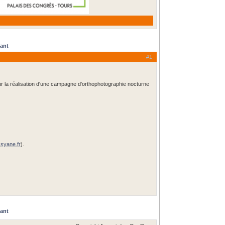
vant
#1
 la réalisation d'une campagne d'orthophotographie nocturne
syane.fr
).
vant