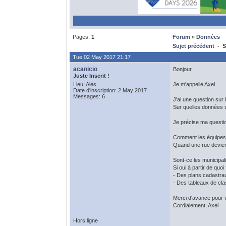
Pages:
1
Forum
»
Données
Sujet précédent
- So
Tue 02 May 2017 21:17
acanicio
Bonjour,
Juste Inscrit !
Lieu: Alès
Je m'appelle Axel.
Date d'inscription: 2 May 2017
Messages: 6
J'ai une question sur
Sur quelles données s
Je précise ma questio
Comment les équipes d
Quand une rue devient
Sont-ce les municipal
Si oui à partir de quoi
- Des plans cadastra
- Des tableaux de c
Merci d'avance pour v
Cordialement, Axel
Hors ligne