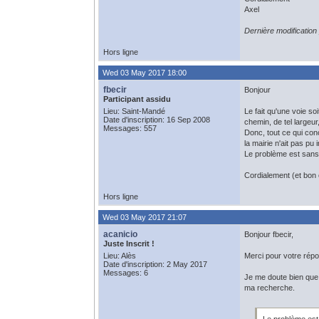
Axel
Dernière modificatio
Hors ligne
Wed 03 May 2017 18:00
fbecir
Bonjour
Participant assidu
Lieu: Saint-Mandé
Le fait qu'une voie soi
Date d'inscription: 16 Sep 2008
chemin, de tel largeur
Messages: 557
Donc, tout ce qui conc
la mairie n'ait pas pu i
Le problème est sans 
Cordialement (et bon
Hors ligne
Wed 03 May 2017 21:07
acanicio
Bonjour fbecir,
Juste Inscrit !
Lieu: Alès
Merci pour votre répo
Date d'inscription: 2 May 2017
Messages: 6
Je me doute bien que c
ma recherche.