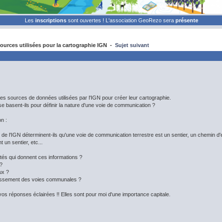
Les
inscriptions
sont ouvertes ! L'association GeoRezo sera
présente
urces utilisées pour la cartographie IGN -
Sujet suivant
 les sources de données utilisées par l'IGN pour créer leur cartographie.
e basent-ils pour définir la nature d'une voie de communication ?
n :
e l'IGN déterminent-ils qu'une voie de communication terrestre est un sentier, un chemin d'ex
 un sentier, etc...
ités qui donnent ces informations ?
 ?
ux ?
lassement des voies communales ?
os réponses éclairées !! Elles sont pour moi d'une importance capitale.