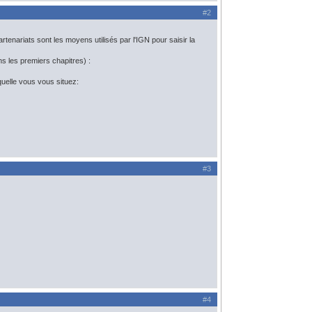
#2
rtenariats sont les moyens utilisés par l'IGN pour saisir la
s les premiers chapitres) :
aquelle vous vous situez:
#3
#4