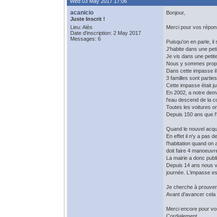
Wed 03 May 2017 17:06
acanicio
Bonjour,
Juste Inscrit !
Lieu: Alès
Merci pour vos répon
Date d'inscription: 2 May 2017
Messages: 6
Puisqu'on en parle, il s
J'habite dans une peti
Je vis dans une petite
Nous y sommes propri
Dans cette impasse il 
3 familles sont partie
Cette impasse était ju
En 2002, a notre dema
l'eau descend de la c
Toutes les voitures on
Depuis 150 ans que l'
Quand le nouvel acquér
En effet il n'y a pas
l'habitation quand on 
doit faire 4 manoeuvr
La mairie a donc publi
Depuis 14 ans nous vi
journée. L'impasse est
Je cherche à prouver q
Avant d'avancer cela 
Merci encore pour vo
Cordialement