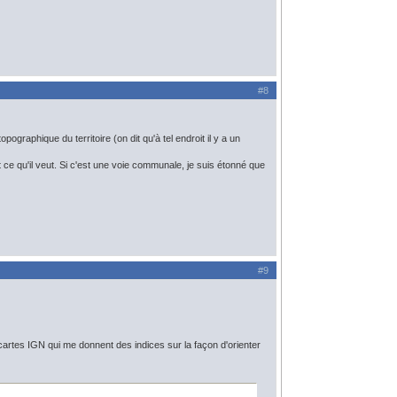
#8
opographique du territoire (on dit qu'à tel endroit il y a un
it ce qu'il veut. Si c'est une voie communale, je suis étonné que
#9
 cartes IGN qui me donnent des indices sur la façon d'orienter