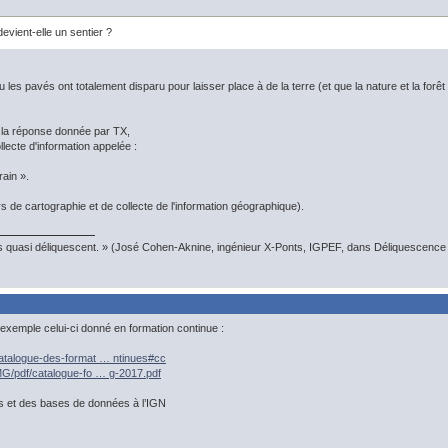
vient-elle un sentier ?
s pavés ont totalement disparu pour laisser place à de la terre (et que la nature et la forêt o
 la réponse donnée par TX,
llecte d'information appelée :
rain ».
rs de cartographie et de collecte de l'information géographique).
s quasi déliquescent. » (José Cohen-Aknine, ingénieur X-Ponts, IGPEF, dans Déliquescence e
 exemple celui-ci donné en formation continue :
atalogue-des-format … ntinues#cc
MG/pdf/catalogue-fo … g-2017.pdf
es et des bases de données à l’IGN