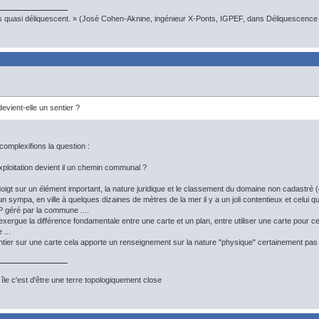
s quasi déliquescent. » (José Cohen-Aknine, ingénieur X-Ponts, IGPEF, dans Déliquescence e
vient-elle un sentier ?
 complexifions la question :
ploitation devient il un chemin communal ?
oigt sur un élément important, la nature juridique et le classement du domaine non cadastré (
 un sympa, en ville à quelques dizaines de mètres de la mer il y a un joli contentieux et celui qu
 géré par la commune ....
ergue la différence fondamentale entre une carte et un plan, entre utiliser une carte pour ce
 ...
entier sur une carte cela apporte un renseignement sur la nature "physique" certainement pas s
île c'est d'être une terre topologiquement close