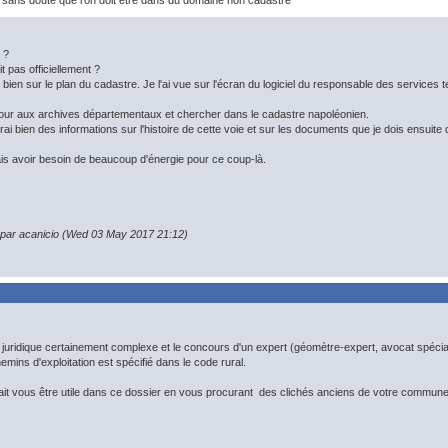
 sans doute que l'on doit être dans du domaine non cadastré
l ?
t pas officiellement ?
t bien sur le plan du cadastre. Je l'ai vue sur l'écran du logiciel du responsable des services 
n tour aux archives départementaux et chercher dans le cadastre napoléonien.
verai bien des informations sur l'histoire de cette voie et sur les documents que je dois ensu
ais avoir besoin de beaucoup d'énergie pour ce coup-là.
n par acanicio (Wed 03 May 2017 21:12)
e juridique certainement complexe et le concours d'un expert (géomètre-expert, avocat spéciali
hemins d'exploitation est spécifié dans le code rural.
t vous être utile dans ce dossier en vous procurant des clichés anciens de votre commune sur