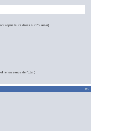
nt repris leurs droits sur l'humain).
t renaissance de l'État.)
#5