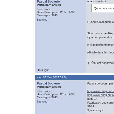
Pascal Boulerie
acanicio a écrit:
Participant assidu
Quand une rue de
Lieu: France
Date d'inscription: 12 Sep 2005
Messages: 3245
Site web
Quand le macadam ou le
Sinon pour compléter
il y a une phase de co
le « complètement ter
(détaillé dans les cou
« L'État est désormai
Hors ligne
Wed 03 May 2017 09:44
Pascal Boulerie
Parlant de cours, par
Participant assidu
Lieu: France
http://www.ensg.eu/C
Date d'inscription: 12 Sep 2005
http://www.ensg.eu/I
Messages: 3245
page 14
Site web
Fabrication des cart
970 €
3 jours en juin