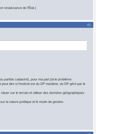
t renaissance de l'État.)
#6
ou parfois cadastré), pour ma part j'ai le problème
i peut dire si l'endroit est du DP maritime, du DP géré par le
 situer sur le terrain et utiliser des données géographiques
ur la nature juridique et le mode de gestion.