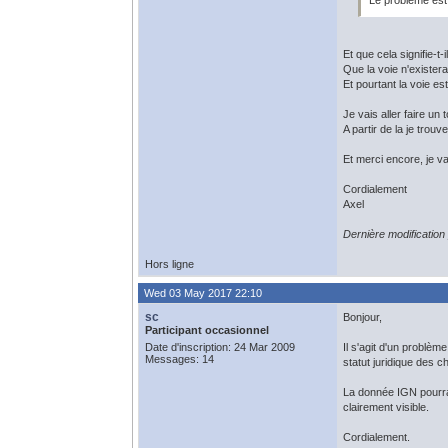
Le problème est
Et que cela signifie-t-i
Que la voie n'existerai
Et pourtant la voie es
Je vais aller faire u
A partir de la je trou
Et merci encore, je v
Cordialement
Axel
Dernière modificatio
Hors ligne
Wed 03 May 2017 22:10
sc
Bonjour,
Participant occasionnel
Date d'inscription: 24 Mar 2009
Il s'agit d'un problèm
Messages: 14
statut juridique des c
La donnée IGN pourrai
clairement visible.
Cordialement.