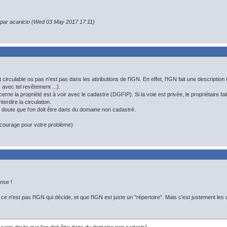
n par acanicio (Wed 03 May 2017 17:11)
t circulable ou pas n'est pas dans les attributions de l'IGN. En effet, l'IGN fait une description t
, avec tel revêtement ...).
erne la propriété est à voir avec le cadastre (DGFIP). Si la voie est privée, le propriétaire fa
nterdire la circulation.
doute que l'on doit être dans du domaine non cadastré.
 courage pour votre problème)
nse !
e n'est pas l'IGN qui décide, et que l'IGN est juste un "répertoire". Mais c'est justement les