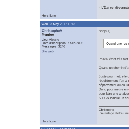
« L'État est désormai
Hors ligne
Wed 03 May 2017 11:18
ChristopheV
Bonjour,
Membre
Lieu: Ajaccio
Date d'inscription: 7 Sep 2005
Quand une rue de
Messages: 3240
Site web
Pascal étant très fort
Quand un chemin d'ex
Juste pour mettre le d
régulièrement, j'en ai
département ou du DP
Donc pour mettre en ex
pour faire une analyse
Si l'IGN indique un s
Christophe
L'avantage d'être une 
Hors ligne