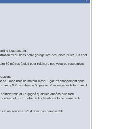
#7
olline juste devant.
ration d'eau dans notre garage lors des fortes pluies. En effet
faire 30 mètres à pied pour rejoindre nos voitures respectives.
estations.
impasse. Donc bruit de moteur diesel + gaz d'échappement dans
urnant à 90° du milieu de l'impasse. Pour négocier le tournant il
l administratif, et il a gagné quelques années plus tard.
oculteur, etc) à 1 mètre de la chambre à toute heure de la
n est un sentier et n'est donc pas carrossable.