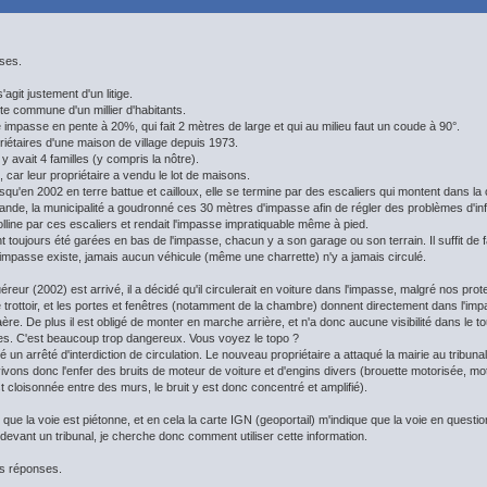
ses.
'agit justement d'un litige.
te commune d'un millier d'habitants.
 impasse en pente à 20%, qui fait 2 mètres de large et qui au milieu faut un coude à 90°.
étaires d'une maison de village depuis 1973.
y avait 4 familles (y compris la nôtre).
s, car leur propriétaire a vendu le lot de maisons.
squ'en 2002 en terre battue et cailloux, elle se termine par des escaliers qui montent dans la c
nde, la municipalité a goudronné ces 30 mètres d'impasse afin de régler des problèmes d'infilt
olline par ces escaliers et rendait l'impasse impratiquable même à pied.
t toujours été garées en bas de l'impasse, chacun y a son garage ou son terrain. Il suffit de 
impasse existe, jamais aucun véhicule (même une charrette) n'y a jamais circulé.
eur (2002) est arrivé, il a décidé qu'il circulerait en voiture dans l'impasse, malgré nos prot
 de trottoir, et les portes et fenêtres (notamment de la chambre) donnent directement dans l'
aère. De plus il est obligé de monter en marche arrière, et n'a donc aucune visibilité dans le to
es. C'est beaucoup trop dangereux. Vous voyez le topo ?
é un arrêté d'interdiction de circulation. Le nouveau propriétaire a attaqué la mairie au tribuna
vons donc l'enfer des bruits de moteur de voiture et d'engins divers (brouette motorisée, mot
 cloisonnée entre des murs, le bruit y est donc concentré et amplifié).
ue la voie est piétonne, et en cela la carte IGN (geoportail) m'indique que la voie en questio
devant un tribunal, je cherche donc comment utiliser cette information.
s réponses.