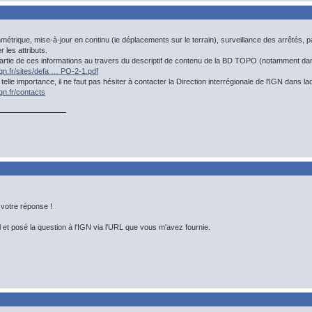
étrique, mise-à-jour en continu (ie déplacements sur le terrain), surveillance des arrêtés, pa
 les attributs.
artie de ces informations au travers du descriptif de contenu de la BD TOPO (notamment dan
ign.fr/sites/defa … PO-2-1.pdf
telle importance, il ne faut pas hésiter à contacter la Direction interrégionale de l'IGN dans l
ign.fr/contacts
votre réponse !
il et posé la question à l'IGN via l'URL que vous m'avez fournie.