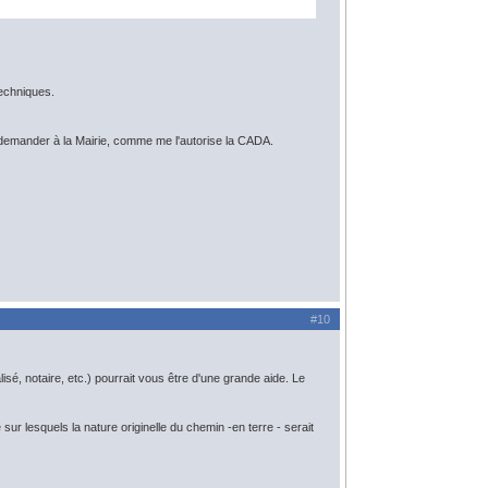
techniques.
ite demander à la Mairie, comme me l'autorise la CADA.
#10
sé, notaire, etc.) pourrait vous être d'une grande aide. Le
 lesquels la nature originelle du chemin -en terre - serait