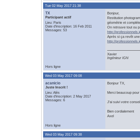
Tue 02 May 2017 21:38
TX
Bonjour,
Participant actif
Restitution photogramm
Lieu: Paris
géométrie et compléter
Date d'inscription: 16 Feb 2011
On retrouve tout ou p
Messages: 53
http://professionnels.
Après si ça revêt une 
http://professionnels.
Xavier
Ingénieur IGN
Hors ligne
Wed 03 May 2017 09:08
acanicio
Bonjour TX,
Juste Inscrit !
Lieu: Alès
Merci beaucoup pour 
Date d'inscription: 2 May 2017
Messages: 6
J'ai suivi votre conse
Bien cordialement
Axel
Hors ligne
Wed 03 May 2017 09:38