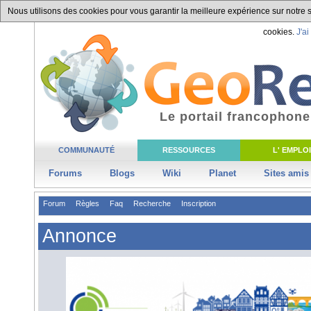
Nous utilisons des cookies pour vous garantir la meilleure expérience sur notre si
cookies.
J'ai
Le portail francophone
COMMUNAUTÉ
RESSOURCES
L' EMPLOI
Forums
Blogs
Wiki
Planet
Sites amis
Forum
Règles
Faq
Recherche
Inscription
Annonce