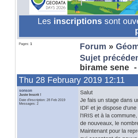
Les
inscriptions
sont ouv
Pages:
1
Forum
»
Géom
Sujet précéde
birame sene 
Thu 28 February 2019 12:11
sonson
Salut
Juste Inscrit !
Je fais un stage dans u
Date d'inscription: 28 Feb 2019
Messages: 2
IDF et je dispose d'une
l'IRIS et à la commune
de nouveaux, le nombre 
Maintenant pour la repr