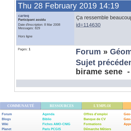
Thu 28 February 2019 14:19
carteq
Ça ressemble beaucoup
Participant assidu
id=114630
Date d'inscription: 8 Mar 2008
Messages: 829
Hors ligne
Pages:
1
Forum
»
Géom
Sujet précéde
birame sene 
COMMUNAUTÉ
RESSOURCES
L'EMPLOI
Forum
Agenda
Offres d'emploi
Geo-
Blogs
Biblio
Banque de CV
Geo
Wiki
Fiches AMO-CNIG
Formations
Appe
Planet
Paris PCGIS
Démarche Métiers