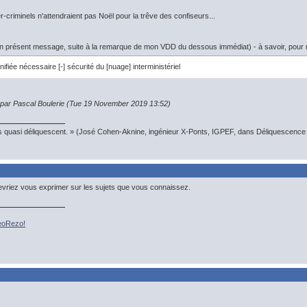
-criminels n'attendraient pas Noël pour la trêve des confiseurs...
mon présent message, suite à la remarque de mon VDD du dessous immédiat) - à savoir, pour 
ifiée nécessaire [-] sécurité du [nuage] interministériel
n par Pascal Boulerie (Tue 19 November 2019 13:52)
s quasi déliquescent. » (José Cohen-Aknine, ingénieur X-Ponts, IGPEF, dans Déliquescence e
vriez vous exprimer sur les sujets que vous connaissez.
GeoRezo!