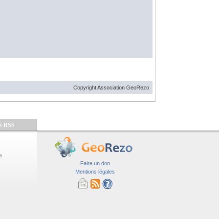
Copyright Association GeoRezo
S RSS
e
Faire un don
Mentions légales