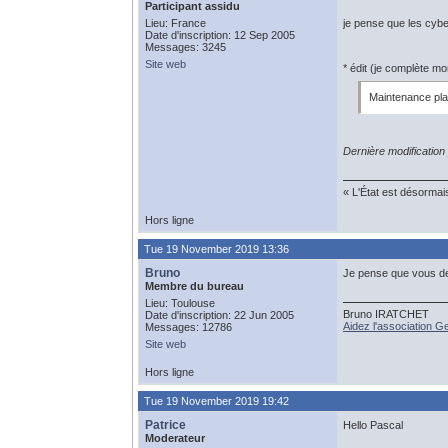
Participant assidu
Lieu: France
je pense que les cyber
Date d'inscription: 12 Sep 2005
Messages: 3245
Site web
* édit (je complète 
Maintenance plan
Dernière modificatio
« L'État est désormai
Hors ligne
Tue 19 November 2019 13:36
Bruno
Je pense que vous de
Membre du bureau
Lieu: Toulouse
Bruno IRATCHET
Date d'inscription: 22 Jun 2005
Aidez l'association 
Messages: 12786
Site web
Hors ligne
Tue 19 November 2019 19:42
Patrice
Hello Pascal
Moderateur