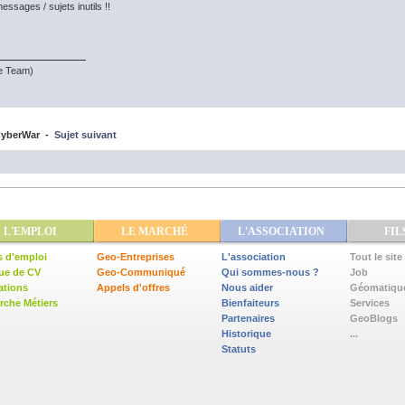
sages / sujets inutils !!
te Team)
yberWar -
Sujet suivant
L'EMPLOI
LE MARCHÉ
L'ASSOCIATION
FIL
s d'emploi
Geo-Entreprises
L'association
Tout le site
ue de CV
Geo-Communiqué
Qui sommes-nous ?
Job
ations
Appels d'offres
Nous aider
Géomatiqu
che Métiers
Bienfaiteurs
Services
Partenaires
GeoBlogs
Historique
...
Statuts