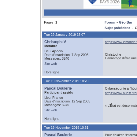
Pages:
1
Forum
»
Géo'Bar
Sujet précédent
- C
Tue 29 January 2019 15:07
ChristopheV
https://www.lemonde.f
Membre
Lieu: Ajaccio
Christophe
Date d'inscription: 7 Sep 2005
L'avantage d'être une 
Messages: 3240
Site web
Hors ligne
Tue 19 November 2019 10:20
Pascal Boulerie
Cybersécurité à l'hôpi
Participant assidu
https://www.ouest-fr
Lieu: France
Date d'inscription: 12 Sep 2005
Messages: 3245
« L'État est désormai
Site web
Hors ligne
Tue 19 November 2019 10:31
Pascal Boulerie
Pour éclairer l'infor