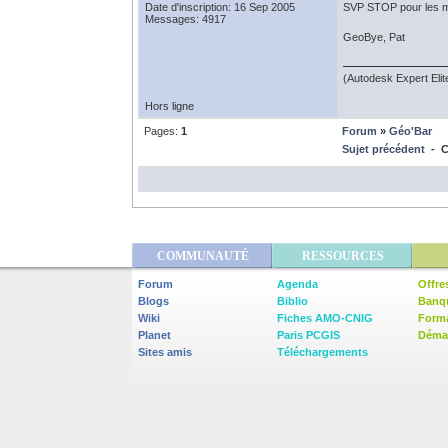
Date d'inscription: 16 Sep 2005
SVP STOP pour les mes
Messages: 4917
GeoBye, Pat
(Autodesk Expert Eli
Hors ligne
Pages:
1
Forum
»
Géo'Bar
Sujet précédent
- C
COMMUNAUTÉ
RESSOURCES
Forum
Agenda
Offre
Blogs
Biblio
Banq
Wiki
Fiches AMO-CNIG
Form
Planet
Paris PCGIS
Démar
Sites amis
Téléchargements