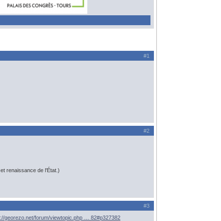
#1
#2
t renaissance de l'État.)
#3
s://georezo.net/forum/viewtopic.php … 82#p327382