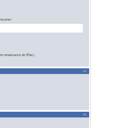
résumer :
t renaissance de l'État.)
#4
#5