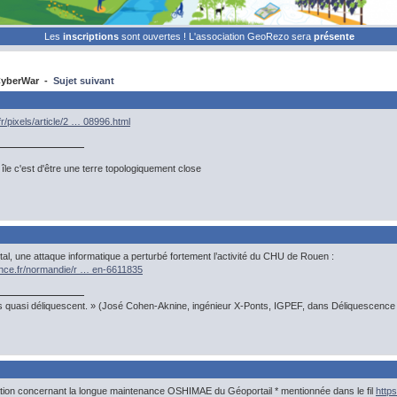
Les
inscriptions
sont ouvertes ! L'association GeoRezo sera
présente
yberWar -
Sujet suivant
r/pixels/article/2 … 08996.html
île c'est d'être une terre topologiquement close
tal, une attaque informatique a perturbé fortement l’activité du CHU de Rouen :
ance.fr/normandie/r … en-6611835
s quasi déliquescent. » (José Cohen-Aknine, ingénieur X-Ponts, IGPEF, dans Déliquescence e
mation concernant la longue maintenance OSHIMAE du Géoportail * mentionnée dans le fil
http