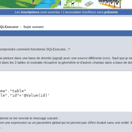
Les
inscriptions
sont ouvertes ! L'association GeoRezo sera
présente
QLExecutor -
Sujet suivant
 comprendre comment fonctionne SQLExecutor...?
une jointure dans une base de donnée (pgsql) avec une source différente (csv). Sauf que je
ant dans les 2 tables et souhaite récupérer la géométrie et d'autres champs dans a base de d
ma"."table"

ble"."id"='@Value(id)'
tionne et me renvoie le message suivant :
nt une expression ou un paramètre global qui ne permet pas d'être évalué sans une entité. Me
..