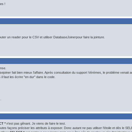
es !
outer un reader pour le CSV et utiliser DatabaseJoinerpour faire la jointure.
onse.
joiner fait bien mieux l'affaire. Après consultation du support Vérémes, le problème venait au
l faut les écrire "en dur" dans le code.
.
CT *
n'est pas gênant. Je viens de faire le test.
toutes façons préciser les attributs à exposer. Donc autant ne pas utiliser l'étoile et dès le S