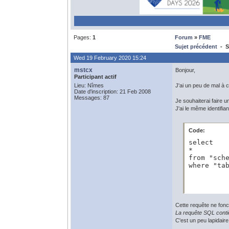
Pages:
1
Forum
»
FME
Sujet précédent
- S
Wed 19 February 2020 15:24
mstcx
Bonjour,
Participant actif
Lieu: Nîmes
J'ai un peu de mal à
Date d'inscription: 21 Feb 2008
Messages: 87
Je souhaiterai faire 
J'ai le même identifi
Code:
select 

*

from "sche
where "ta
Cette requête ne fonc
La requête SQL contie
C'est un peu lapidaire.