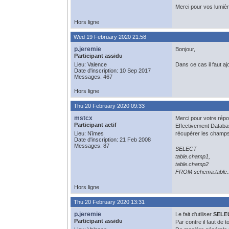
Merci pour vos lumièr
Hors ligne
Wed 19 February 2020 21:58
p.jeremie
Bonjour,
Participant assidu
Lieu: Valence
Dans ce cas il faut aj
Date d'inscription: 10 Sep 2017
Messages: 467
Hors ligne
Thu 20 February 2020 09:33
mstcx
Merci pour votre rép
Participant actif
Effectivement Database
Lieu: Nîmes
récupérer les champs i
Date d'inscription: 21 Feb 2008
Messages: 87
SELECT
table.champ1,
table.champ2
FROM schema.table..
Hors ligne
Thu 20 February 2020 13:31
p.jeremie
Le fait d'utiliser
SELE
Participant assidu
Par contre il faut de 