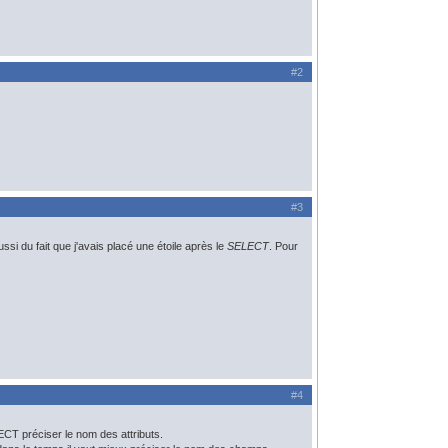
#2
#3
ssi du fait que j'avais placé une étoile après le
SELECT
. Pour
#4
ELECT préciser le nom des attributs.