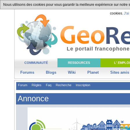
Nous utilisons des cookies pour vous garantir la meilleure expérience sur notre si
cookies.
J'ai
Le portail francophone
COMMUNAUTÉ
RESSOURCES
L' EMPLOI
Forums
Blogs
Wiki
Planet
Sites amis
Forum
Règles
Faq
Recherche
Inscription
Annonce