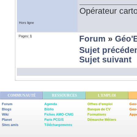
Opérateur car
Hors ligne
Pages:
1
Forum
»
Géo'
Sujet précéde
Sujet suivant
COMMUNAUTÉ
RESSOURCES
L'EMPLOI
Forum
Agenda
Offres d'emploi
Geo-
Blogs
Biblio
Banque de CV
Geo
Wiki
Fiches AMO-CNIG
Formations
Appe
Planet
Paris PCGIS
Démarche Métiers
Sites amis
Téléchargements